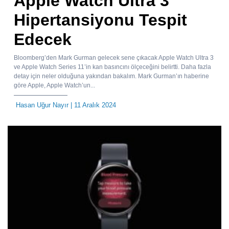
Apple Watch Ultra 3
Hipertansiyonu Tespit
Edecek
Bloomberg’den Mark Gurman gelecek sene çıkacak Apple Watch Ultra 3
ve Apple Watch Series 11’in kan basıncını ölçeceğini belirtti. Daha fazla
detay için neler olduğuna yakından bakalım. Mark Gurman’ın haberine
göre Apple, Apple Watch’un...
Hasan Uğur Nayır
| 11 Aralık 2024