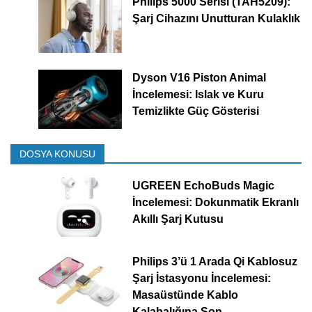
Philips 5000 Serisi (TAH5209):
Şarj Cihazını Unutturan Kulaklık
Dyson V16 Piston Animal
İncelemesi: Islak ve Kuru
Temizlikte Güç Gösterisi
DOSYA KONUSU
UGREEN EchoBuds Magic
İncelemesi: Dokunmatik Ekranlı
Akıllı Şarj Kutusu
Philips 3’ü 1 Arada Qi Kablosuz
Şarj İstasyonu İncelemesi:
Masaüstünde Kablo
Kalabalığına Son