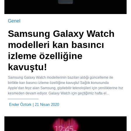
Genel
Samsung Galaxy Watch
modelleri kan basıncı
izleme özelliğine
kavuştu!
Samsung Galaxy Watch modellerinin bazıları aldığı güncelleme ile
birlikte kan basıncı izleme özelliğine kavuştu! Sağlık konusunda
Apple’dan feyz alan Samsung, giyilebilir teknolojileri için yeniliklerine hız
kesmeden devam ediyor. Galaxy Watch için geçtiğimiz hafta el...
Ender Öztürk
| 21 Nisan 2020