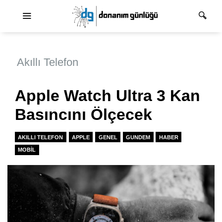
Ana dolaşım
Akıllı Telefon
Apple Watch Ultra 3 Kan
Basıncını Ölçecek
AKILLI TELEFON
APPLE
GENEL
GUNDEM
HABER
MOBIL