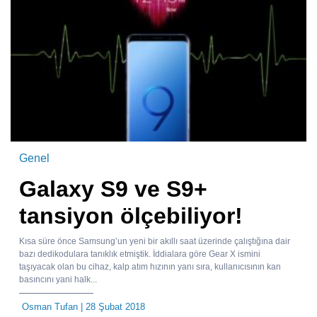
Genel
Galaxy S9 ve S9+
tansiyon ölçebiliyor!
Kısa süre önce Samsung’un yeni bir akıllı saat üzerinde çalıştığına dair
bazı dedikodulara tanıklık etmiştik. İddialara göre Gear X ismini
taşıyacak olan bu cihaz, kalp atım hızının yanı sıra, kullanıcısının kan
basıncını yani halk...
Osman Tufan
| 28 Şubat 2018