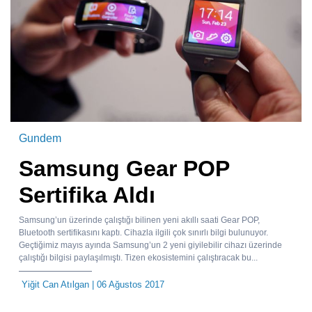
Gundem
Samsung Gear POP
Sertifika Aldı
Samsung’un üzerinde çalıştığı bilinen yeni akıllı saati Gear POP,
Bluetooth sertifikasını kaptı. Cihazla ilgili çok sınırlı bilgi bulunuyor.
Geçtiğimiz mayıs ayında Samsung’un 2 yeni giyilebilir cihazı üzerinde
çalıştığı bilgisi paylaşılmıştı. Tizen ekosistemini çalıştıracak bu...
Yiğit Can Atılgan
| 06 Ağustos 2017