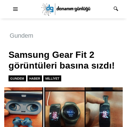
Ana dolaşım
Gundem
Samsung Gear Fit 2
görüntüleri basına sızdı!
GUNDEM
HABER
MILLIYET