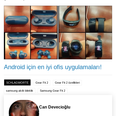
Android için en iyi ofis uygulamaları!
SCHLAGWORTE
Gear Fit 2
Gear Fit 2 özellikleri
samsung akıllı bileklik
Samsung Gear Fit 2
Can Devecioğlu