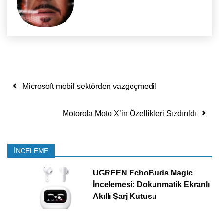
Yazı dolaşımı
Microsoft mobil sektörden vazgeçmedi!
Motorola Moto X’in Özellikleri Sızdırıldı
İNCELEME
UGREEN EchoBuds Magic
İncelemesi: Dokunmatik Ekranlı
Akıllı Şarj Kutusu