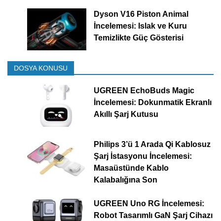
Dyson V16 Piston Animal
İncelemesi: Islak ve Kuru
Temizlikte Güç Gösterisi
DOSYA KONUSU
UGREEN EchoBuds Magic
İncelemesi: Dokunmatik Ekranlı
Akıllı Şarj Kutusu
Philips 3’ü 1 Arada Qi Kablosuz
Şarj İstasyonu İncelemesi:
Masaüstünde Kablo
Kalabalığına Son
UGREEN Uno RG İncelemesi:
Robot Tasarımlı GaN Şarj Cihazı