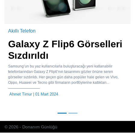
Akıllı Telefon
Galaxy Z Flip6 Görselleri
Sızdırıldı
Samsung’un bu yaz kullanıcılarla buluşturacağı yeni katlanabilir
telefonlarından Galaxy Z Flip6’nın tasarımını gözler önüne seren
görseller sızdırıldı. Her geçen gün daha popüler hale gelen ve Vivo,
Oppo, Huawei ve Tecno gibi firmaların portföylerine kattıkları...
Ahmet Timur
| 01 Mart 2024
© 2026 - Donanım Günlüğü