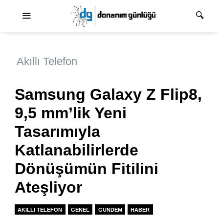
Ana dolaşım
Akıllı Telefon
Samsung Galaxy Z Flip8,
9,5 mm’lik Yeni
Tasarımıyla
Katlanabilirlerde
Dönüşümün Fitilini
Ateşliyor
AKILLI TELEFON
GENEL
GUNDEM
HABER