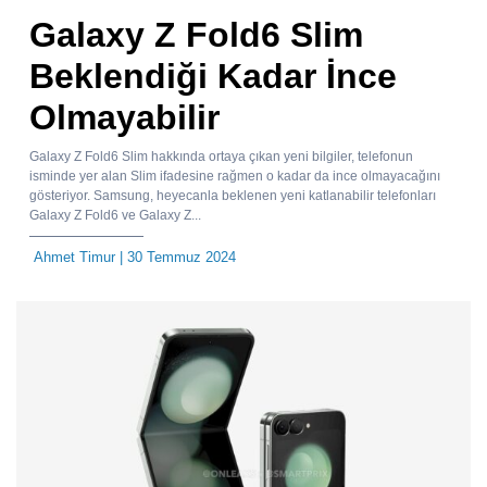
Galaxy Z Fold6 Slim
Beklendiği Kadar İnce
Olmayabilir
Galaxy Z Fold6 Slim hakkında ortaya çıkan yeni bilgiler, telefonun
isminde yer alan Slim ifadesine rağmen o kadar da ince olmayacağını
gösteriyor. Samsung, heyecanla beklenen yeni katlanabilir telefonları
Galaxy Z Fold6 ve Galaxy Z...
Ahmet Timur
| 30 Temmuz 2024