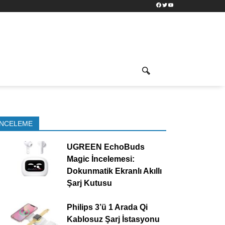
Facebook
Twitter
YouTube
İNCELEME
UGREEN EchoBuds
Magic İncelemesi:
Dokunmatik Ekranlı Akıllı
Şarj Kutusu
Philips 3’ü 1 Arada Qi
Kablosuz Şarj İstasyonu