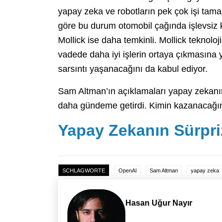
yapay zeka ve robotların pek çok işi tam
göre bu durum otomobil çağında işlevsiz 
Mollick ise daha temkinli. Mollick teknoloj
vadede daha iyi işlerin ortaya çıkmasına
sarsıntı yaşanacağını da kabul ediyor.
Sam Altman’ın açıklamaları yapay zekanın 
daha gündeme getirdi. Kimin kazanacağın
Yapay Zekanın Sürpriz
SCHLAGWORTE
OpenAI
Sam Altman
yapay zeka
Hasan Uğur Nayır