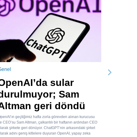
Genel
Sonraki
OpenAI’da sular
durulmuyor; Sam
Altman geri döndü
penAI’ın geçtiğimiz hafta zorla görevden alınan kurucusu
e CEO’su Sam Altman, çalkantılı bir haftanın ardından CEO
larak şirkete geri dönüyor. ChatGPT’nin arkasındaki şirket
larak adını geniş kitlelere duyuran OpenAI, yapay zeka