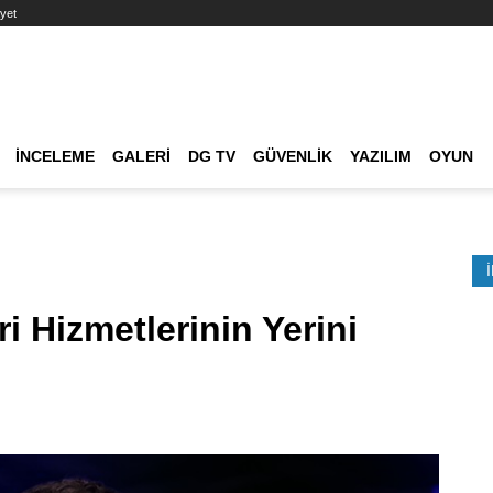
yet
Ana dolaşım
İNCELEME
GALERI
DG TV
GÜVENLIK
YAZILIM
OYUN
Etkinlik Ara
 Hizmetlerinin Yerini