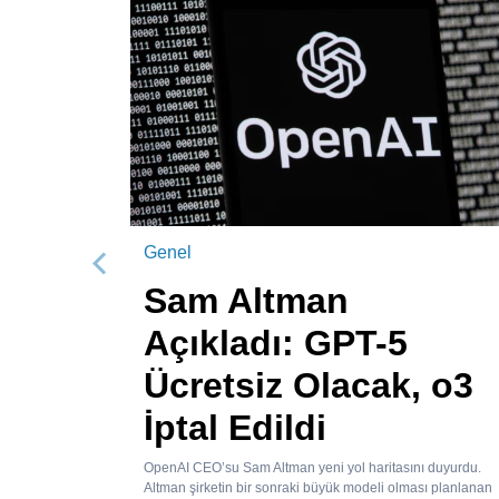
Genel
Önceki
Sam Altman
Açıkladı: GPT-5
Ücretsiz Olacak, o3
İptal Edildi
OpenAI CEO’su Sam Altman yeni yol haritasını duyurdu.
Altman şirketin bir sonraki büyük modeli olması planlanan