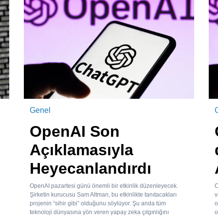
Genel
OpenAI Son
Açıklamasıyla
Heyecanlandırdı
OpenAI pazartesi günü önemli bir etkinlik düzenleyecek.
O
Şirketin kurucusu Sam Altman, bu etkinlikte tanıtacakları
v
projenin “sihir gibi” olduğunu söylüyor. Şu anda tüm
o
teknoloji dünyasına yön veren yapay zeka çılgınlığını
o