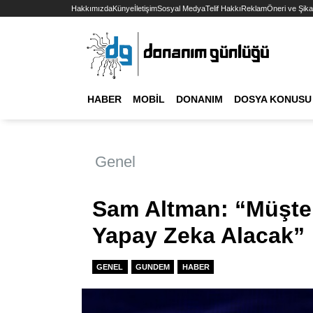
Hakkımızda
Künye
İletişim
Sosyal Medya
Telif Hakkı
Reklam
Öneri ve Şika
HABER
MOBIL
DONANIM
DOSYA KONUSU
Genel
Sam Altman: “Müşteri
Yapay Zeka Alacak”
GENEL
GUNDEM
HABER