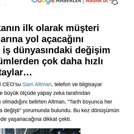
nın ilk olarak müşteri
larına yol açacağını
e iş dünyasındaki değişim
ümlerden çok daha hızlı
etaylar…
AI CEO’su
Sam Altman
, telefon ve bilgisayar
te büyük ölçüde yapay zeka tarafından
ı olmadığını belirten Altman, “Tarih boyunca her
ya da değişti” yorumunda bulundu. Bu kez dönüşümün
ede yaşanacağına dikkat çekti.