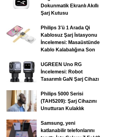
Dokunmatik Ekranlı Akıllı
Şarj Kutusu
Philips 3’ü 1 Arada Qi
Kablosuz Şarj İstasyonu
İncelemesi: Masaüstünde
Kablo Kalabalığına Son
UGREEN Uno RG
İncelemesi: Robot
Tasarımlı GaN Şarj Cihazı
Philips 5000 Serisi
(TAH5209): Şarj Cihazını
Unutturan Kulaklık
Samsung, yeni
katlanabilir telefonlarını