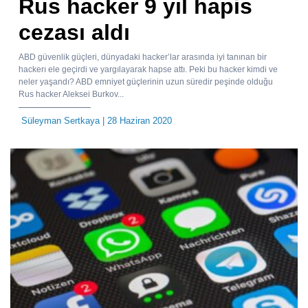
Rus hacker 9 yıl hapis
cezası aldı
ABD güvenlik güçleri, dünyadaki hacker’lar arasında iyi tanınan bir
hackerı ele geçirdi ve yargılayarak hapse attı. Peki bu hacker kimdi ve
neler yaşandı? ABD emniyet güçlerinin uzun süredir peşinde olduğu
Rus hacker Aleksei Burkov...
Süleyman Sertkaya
| 28 Haziran 2020