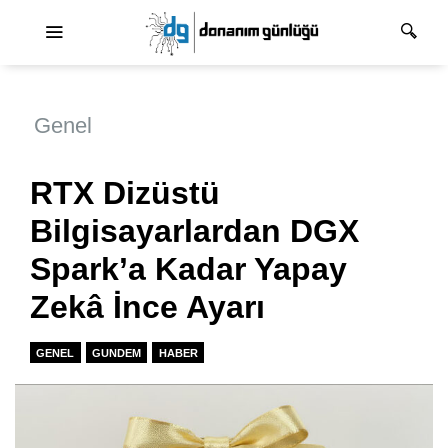
Ana dolaşım
Genel
RTX Dizüstü
Bilgisayarlardan DGX
Spark’a Kadar Yapay
Zekâ İnce Ayarı
GENEL
GUNDEM
HABER