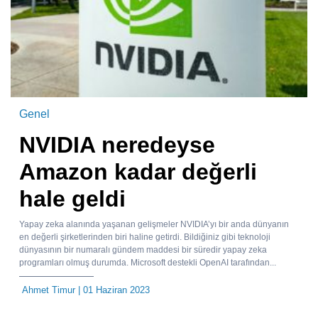
Genel
NVIDIA neredeyse
Amazon kadar değerli
hale geldi
Yapay zeka alanında yaşanan gelişmeler NVIDIA’yı bir anda dünyanın
en değerli şirketlerinden biri haline getirdi. Bildiğiniz gibi teknoloji
dünyasının bir numaralı gündem maddesi bir süredir yapay zeka
programları olmuş durumda. Microsoft destekli OpenAI tarafından...
Ahmet Timur
| 01 Haziran 2023