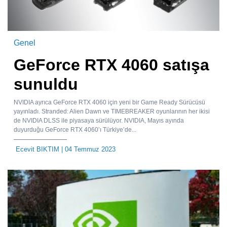
Genel
GeForce RTX 4060 satışa
sunuldu
NVIDIA ayrıca GeForce RTX 4060 için yeni bir Game Ready Sürücüsü
yayınladı. Stranded: Alien Dawn ve TIMEBREAKER oyunlarının her ikisi
de NVIDIA DLSS ile piyasaya sürülüyor. NVIDIA, Mayıs ayında
duyurduğu GeForce RTX 4060’ı Türkiye’de...
Ecevit BIKTIM
| 04 Temmuz 2023