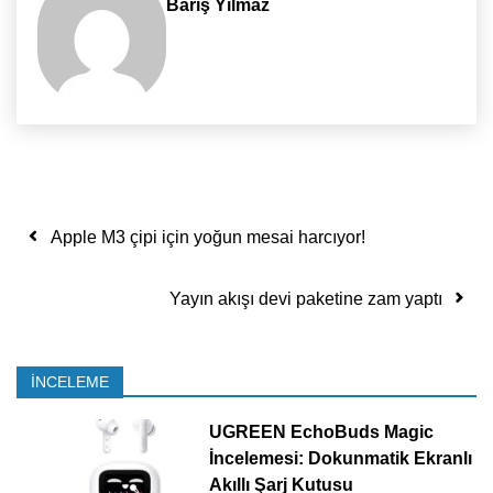
Barış Yılmaz
Yazı dolaşımı
Apple M3 çipi için yoğun mesai harcıyor!
Yayın akışı devi paketine zam yaptı
İNCELEME
UGREEN EchoBuds Magic
İncelemesi: Dokunmatik Ekranlı
Akıllı Şarj Kutusu