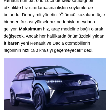
Renault’nun patronu Luca de
Meo
katıldığı bir
etkinlikte hız sınırlamasına ilişkin söylemlerde
bulundu. Deneyimli yönetici “Ölümcül kazaların üçte
birinden fazlası yüksek hız nedeniyle meydana
geliyor.
Maksimum
hız, araç modeline bağlı olarak
değişecek. Ancak her halükarda önümüzdeki yıldan
itibaren
yeni Renault ve Dacia otomobillerin
hiçbirinin hızı 180 km/s’yi geçemeyecek” dedi.