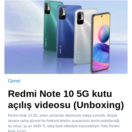
Genel
Redmi Note 10 5G kutu
açılış videosu (Unboxing)
Redmi Note 10 5G, yakın zamanda ülkemizde satışa sunuldu. Büyük
ekrana sahip güncel bir Android telefon arayanların tercih edebileceği
bu cihaz, şu an 3499 TL satış fiyatı etiketiyle bulunabiliyor. Peki Redmi
Note 10 5G...