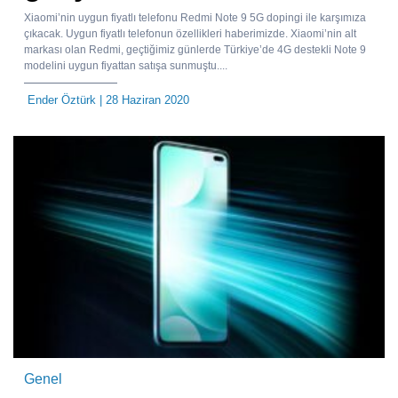
Xiaomi’nin uygun fiyatlı telefonu Redmi Note 9 5G dopingi ile karşımıza
çıkacak. Uygun fiyatlı telefonun özellikleri haberimizde. Xiaomi’nin alt
markası olan Redmi, geçtiğimiz günlerde Türkiye’de 4G destekli Note 9
modelini uygun fiyattan satışa sunmuştu....
Ender Öztürk
| 28 Haziran 2020
Genel