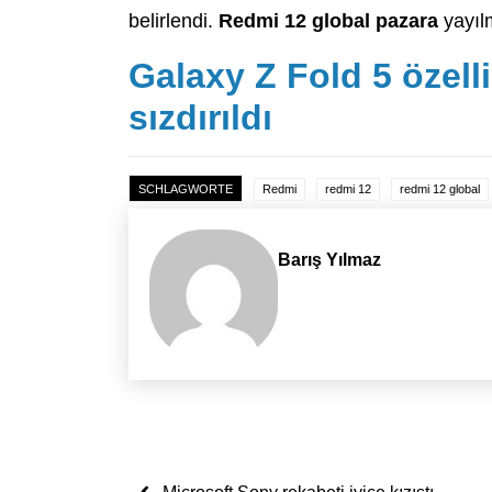
belirlendi.
Redmi 12 global pazara
yayıl
Galaxy Z Fold 5 özelli
sızdırıldı
SCHLAGWORTE
Redmi
redmi 12
redmi 12 global
Barış Yılmaz
Yazı dolaşımı