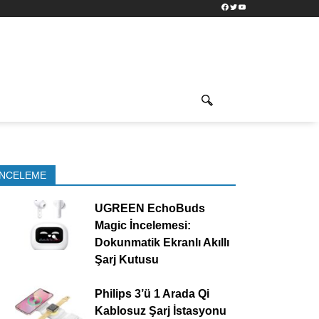
Facebook
Twitter
YouTube
İNCELEME
UGREEN EchoBuds
Magic İncelemesi:
Dokunmatik Ekranlı Akıllı
Şarj Kutusu
Philips 3’ü 1 Arada Qi
Kablosuz Şarj İstasyonu