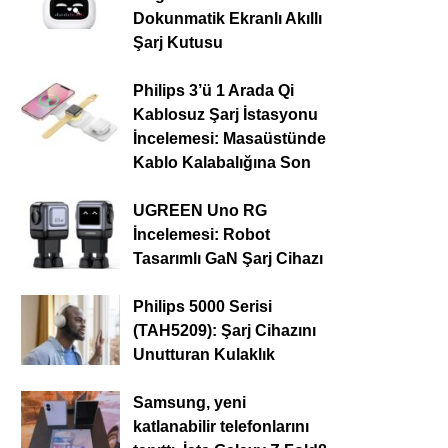
Dokunmatik Ekranlı Akıllı
Şarj Kutusu
Philips 3’ü 1 Arada Qi
Kablosuz Şarj İstasyonu
İncelemesi: Masaüstünde
Kablo Kalabalığına Son
UGREEN Uno RG
İncelemesi: Robot
Tasarımlı GaN Şarj Cihazı
Philips 5000 Serisi
(TAH5209): Şarj Cihazını
Unutturan Kulaklık
Samsung, yeni
katlanabilir telefonlarını