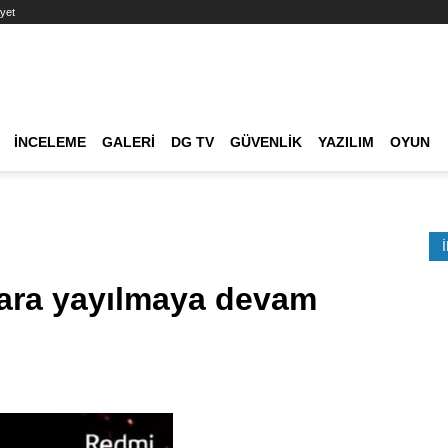
yet
Ana dolaşım
İNCELEME
GALERI
DG TV
GÜVENLIK
YAZILIM
OYUN
Etkinlik Ara
zara yayılmaya devam