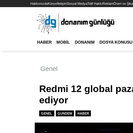
Hakkımızda
Künye
İletişim
Sosyal Medya
Telif Hakkı
Reklam
Öneri ve Şika
HABER
MOBIL
DONANIM
DOSYA KONUSU
Genel
Redmi 12 global pa
ediyor
GENEL
GUNDEM
HABER