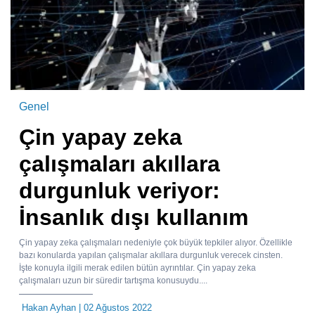
Genel
Çin yapay zeka
çalışmaları akıllara
durgunluk veriyor:
İnsanlık dışı kullanım
Çin yapay zeka çalışmaları nedeniyle çok büyük tepkiler alıyor. Özellikle
bazı konularda yapılan çalışmalar akıllara durgunluk verecek cinsten.
İşte konuyla ilgili merak edilen bütün ayrıntılar. Çin yapay zeka
çalışmaları uzun bir süredir tartışma konusuydu....
Hakan Ayhan
| 02 Ağustos 2022