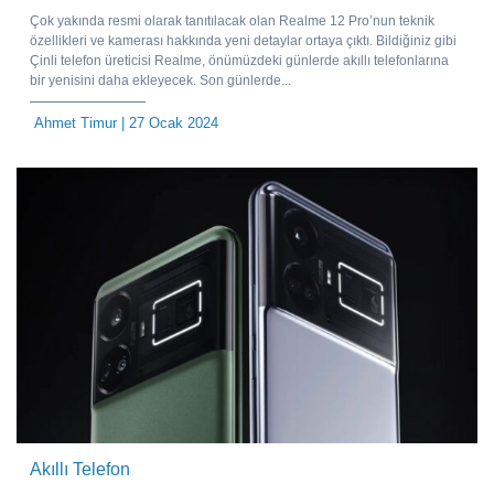
Çok yakında resmi olarak tanıtılacak olan Realme 12 Pro’nun teknik
özellikleri ve kamerası hakkında yeni detaylar ortaya çıktı. Bildiğiniz gibi
Çinli telefon üreticisi Realme, önümüzdeki günlerde akıllı telefonlarına
bir yenisini daha ekleyecek. Son günlerde...
Ahmet Timur
| 27 Ocak 2024
Akıllı Telefon