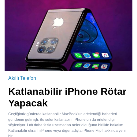
Akıllı Telefon
Katlanabilir iPhone Rötar
Yapacak
Geçtiğimiz günlerde katlanabilir MacBook’un ertelendiği haberleri
gündeme gelmişti. Bu sefer katlanabilir iPhone’un da ertelendiği
söyleniyor. Lafı daha fazla uzatmadan neler olduğuna birlikte bakalım.
Katlanabilir ekranlı iPhone veya diğer adıyla iPhone Flip hakkında yeni
bir...