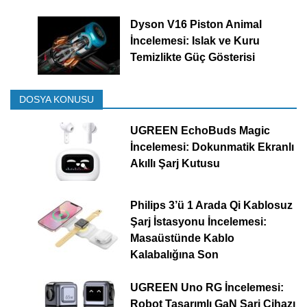
Dyson V16 Piston Animal
İncelemesi: Islak ve Kuru
Temizlikte Güç Gösterisi
DOSYA KONUSU
UGREEN EchoBuds Magic
İncelemesi: Dokunmatik Ekranlı
Akıllı Şarj Kutusu
Philips 3’ü 1 Arada Qi Kablosuz
Şarj İstasyonu İncelemesi:
Masaüstünde Kablo
Kalabalığına Son
UGREEN Uno RG İncelemesi:
Robot Tasarımlı GaN Şarj Cihazı