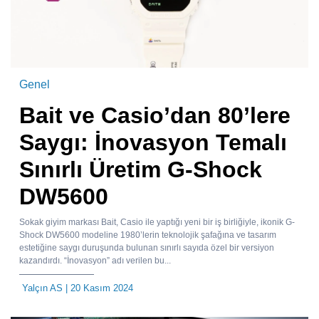
Genel
Bait ve Casio’dan 80’lere
Saygı: İnovasyon Temalı
Sınırlı Üretim G-Shock
DW5600
Sokak giyim markası Bait, Casio ile yaptığı yeni bir iş birliğiyle, ikonik G-
Shock DW5600 modeline 1980’lerin teknolojik şafağına ve tasarım
estetiğine saygı duruşunda bulunan sınırlı sayıda özel bir versiyon
kazandırdı. “İnovasyon” adı verilen bu...
Yalçın AS
| 20 Kasım 2024