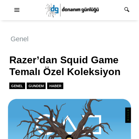
Ana dolaşım
Genel
Razer’dan Squid Game
Temalı Özel Koleksiyon
GENEL
GUNDEM
HABER