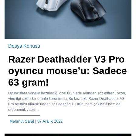
Dosya Konusu
Razer Deathadder V3 Pro
oyuncu mouse’u: Sadece
63 gram!
Oyunculara yönelik hazırladığı özel ürünlerle adından söz ettiren Razer,
yine ilgi çekici bir ürünle karşımızda. Bu kez size Razer Deathadder V3
Pro oyuncu mouse’undan söz edeceğiz. Ürün, hem çok hafif hem de
ergonomik yapısı...
Mahmut Saral
| 07 Aralık 2022