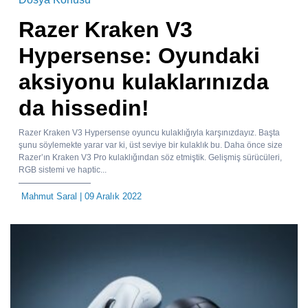
Razer Kraken V3
Hypersense: Oyundaki
aksiyonu kulaklarınızda
da hissedin!
Razer Kraken V3 Hypersense oyuncu kulaklığıyla karşınızdayız. Başta
şunu söylemekte yarar var ki, üst seviye bir kulaklık bu. Daha önce size
Razer’ın Kraken V3 Pro kulaklığından söz etmiştik. Gelişmiş sürücüleri,
RGB sistemi ve haptic...
Mahmut Saral
| 09 Aralık 2022