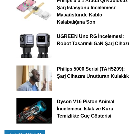
Philips 3’ü 1 Arada Qi Kablosuz
Şarj İstasyonu İncelemesi:
Masaüstünde Kablo
Kalabalığına Son
UGREEN Uno RG İncelemesi:
Robot Tasarımlı GaN Şarj Cihazı
Philips 5000 Serisi (TAH5209):
Şarj Cihazını Unutturan Kulaklık
Dyson V16 Piston Animal
İncelemesi: Islak ve Kuru
Temizlikte Güç Gösterisi