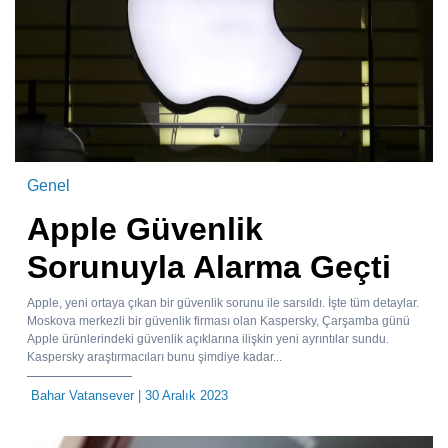
Genel
Apple Güvenlik
Sorunuyla Alarma Geçti
Apple, yeni ortaya çıkan bir güvenlik sorunu ile sarsıldı. İşte tüm detaylar.
Moskova merkezli bir güvenlik firması olan Kaspersky, Çarşamba günü
Apple ürünlerindeki güvenlik açıklarına ilişkin yeni ayrıntılar sundu.
Kaspersky araştırmacıları bunu şimdiye kadar...
Bahar Vatansever
| 30 Aralık 2023