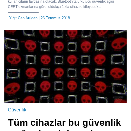
kullanıcıların faydasına olacak. Bluetooth’ta ürkütücü güvenlik açığı
CERT uzmanlarına göre, oldukça fazla cihazı etkileyecek...
Yiğit Can Atılgan
| 26 Temmuz 2018
Güvenlik
Tüm cihazlar bu güvenlik