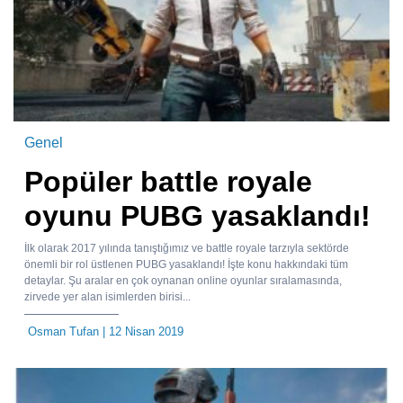
Genel
Popüler battle royale
oyunu PUBG yasaklandı!
İlk olarak 2017 yılında tanıştığımız ve battle royale tarzıyla sektörde
önemli bir rol üstlenen PUBG yasaklandı! İşte konu hakkındaki tüm
detaylar. Şu aralar en çok oynanan online oyunlar sıralamasında,
zirvede yer alan isimlerden birisi...
Osman Tufan
| 12 Nisan 2019