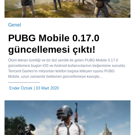
Genel
PUBG Mobile 0.17.0
güncellemesi çıktı!
Ölüm tekrarı özelliği ve bir dizi yenilik ile gelen PUBG Mobile 0.17.0
güncellemesi bugün iOS ve Android kullanıcılarının beğenisine sunuldu.
Tencent Games’in milyonları telefon başına kitleyen oyunu PUBG
Mobile, uzun zamandır beklenen güncellemeye kavuştu....
Ender Öztürk
| 03 Mart 2020