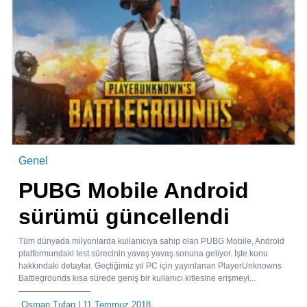
Genel
PUBG Mobile Android
sürümü güncellendi
Tüm dünyada milyonlarda kullanıcıya sahip olan PUBG Mobile, Android
platformundaki test sürecinin yavaş yavaş sonuna geliyor. İşte konu
hakkındaki detaylar. Geçtiğimiz yıl PC için yayınlanan PlayerUnknowns
Battlegrounds kısa sürede geniş bir kullanıcı kitlesine erişmeyi...
Osman Tufan
| 11 Temmuz 2018