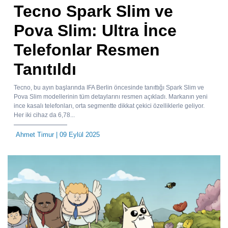
Tecno Spark Slim ve
Pova Slim: Ultra İnce
Telefonlar Resmen
Tanıtıldı
Tecno, bu ayın başlarında IFA Berlin öncesinde tanıttığı Spark Slim ve
Pova Slim modellerinin tüm detaylarını resmen açıkladı. Markanın yeni
ince kasalı telefonları, orta segmentte dikkat çekici özelliklerle geliyor.
Her iki cihaz da 6,78...
Ahmet Timur
| 09 Eylül 2025