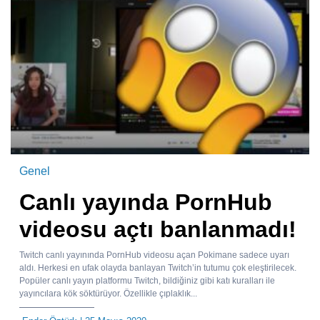
Genel
Canlı yayında PornHub
videosu açtı banlanmadı!
Twitch canlı yayınında PornHub videosu açan Pokimane sadece uyarı
aldı. Herkesi en ufak olayda banlayan Twitch’in tutumu çok eleştirilecek.
Popüler canlı yayın platformu Twitch, bildiğiniz gibi katı kuralları ile
yayıncılara kök söktürüyor. Özellikle çıplaklık...