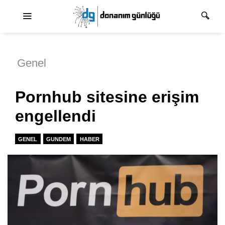
Ana dolaşım
Genel
Pornhub sitesine erişim
engellendi
GENEL
GUNDEM
HABER