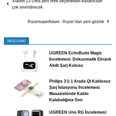
Xiaomi 13 Ultra yeni renk seçenekleri kullanıcıları
çok sevindirecek
Razersuperfuture : Razer’dan yeni gözlük
İNCELEME
UGREEN EchoBuds Magic
İncelemesi: Dokunmatik Ekranlı
Akıllı Şarj Kutusu
Philips 3’ü 1 Arada Qi Kablosuz
Şarj İstasyonu İncelemesi:
Masaüstünde Kablo
Kalabalığına Son
UGREEN Uno RG İncelemesi: