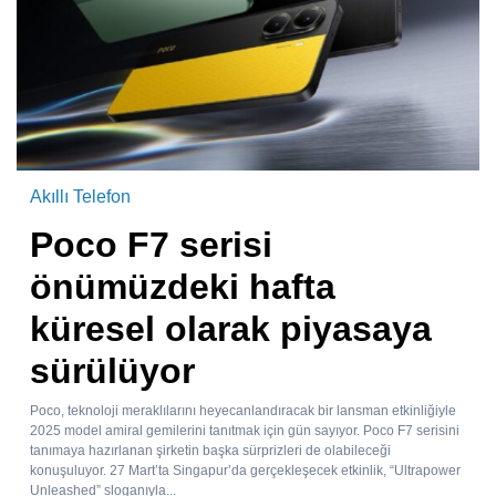
Akıllı Telefon
Poco F7 serisi
önümüzdeki hafta
küresel olarak piyasaya
sürülüyor
Poco, teknoloji meraklılarını heyecanlandıracak bir lansman etkinliğiyle
2025 model amiral gemilerini tanıtmak için gün sayıyor. Poco F7 serisini
tanımaya hazırlanan şirketin başka sürprizleri de olabileceği
konuşuluyor. 27 Mart’ta Singapur’da gerçekleşecek etkinlik, “Ultrapower
Unleashed” sloganıyla...