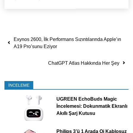
Yazı dolaşımı
Exynos 2600, İlk Performans Sızıntılarında Apple’ın
A19 Pro’sunu Eziyor
ChatGPT Atlas Hakkında Her Şey
İNCELEME
UGREEN EchoBuds Magic
İncelemesi: Dokunmatik Ekranlı
Akıllı Şarj Kutusu
Philips 3’ü 1 Arada Qi Kablosuz