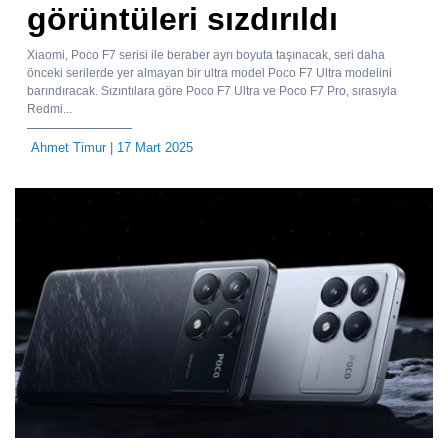
görüntüleri sızdırıldı
Xiaomi, Poco F7 serisi ile beraber ayrı boyuta taşınacak, seri daha
önceki serilerde yer almayan bir ultra model Poco F7 Ultra modelini
barındıracak. Sızıntılara göre Poco F7 Ultra ve Poco F7 Pro, sırasıyla
Redmi...
Ahmet Timur
| 17 Mart 2025