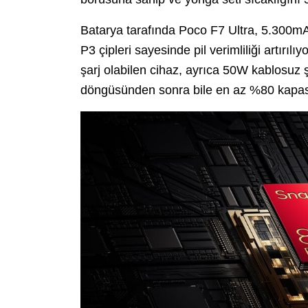
Batarya tarafında Poco F7 Ultra, 5.300mAh
P3 çipleri sayesinde pil verimliliği artır
şarj olabilen cihaz, ayrıca 50W kablosuz 
döngüsünden sonra bile en az %80 kapasit