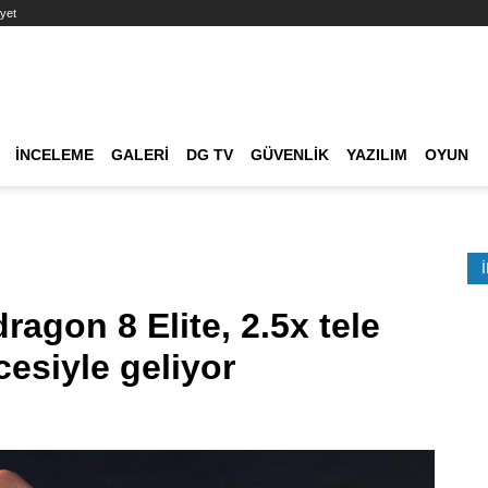
yet
Ana dolaşım
İNCELEME
GALERI
DG TV
GÜVENLIK
YAZILIM
OYUN
Etkinlik Ara
ragon 8 Elite, 2.5x tele
esiyle geliyor