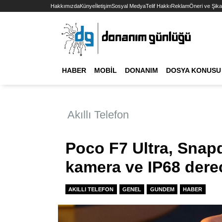
Hakkımızda
Künye
İletişim
Sosyal Medya
Telif Hakkı
Reklam
Öneri ve Şika
HABER
MOBIL
DONANIM
DOSYA KONUSU
Akıllı Telefon
Poco F7 Ultra, Snapd
kamera ve IP68 derec
AKILLI TELEFON
GENEL
GUNDEM
HABER