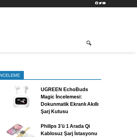
Facebook
Twitter
YouTube
İNCELEME
UGREEN EchoBuds
Magic İncelemesi:
Dokunmatik Ekranlı Akıllı
Şarj Kutusu
Philips 3’ü 1 Arada Qi
Kablosuz Şarj İstasyonu