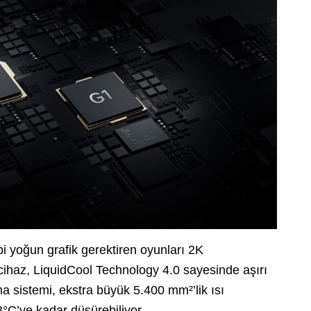
 yoğun grafik gerektiren oyunları 2K
ihaz, LiquidCool Technology 4.0 sayesinde aşırı
 sistemi, ekstra büyük 5.400 mm²’lik ısı
3°C’ye kadar düşürebiliyor.