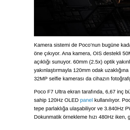
Kamera sistemi de Poco’nun bugüne kadar
öne çıkıyor. Ana kamera, OIS destekli 50
açıklığı sunuyor. 60mm (2.5x) optik yakın
yakınlaştırmayla 120mm odak uzaklığına u
32MP selfie kamerası da cihazın fotoğrafç
Poco F7 Ultra ekran tarafında, 6,67 inç 
sahip 120Hz OLED
panel
kullanılıyor. Po
tepe parlaklığa ulaşabiliyor ve 3.840Hz 
Dokunmatik örnekleme hızı 480Hz iken, ge