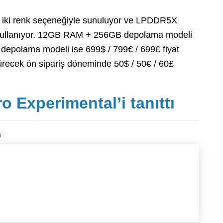
e iki renk seçeneğiyle sunuluyor ve LPDDR5X
 kullanıyor. 12GB RAM + 256GB depolama modeli
epolama modeli ise 699$ / 799€ / 699£ fiyat
sürecek ön sipariş döneminde 50$ / 50€ / 60£
o Experimental’i tanıttı
i