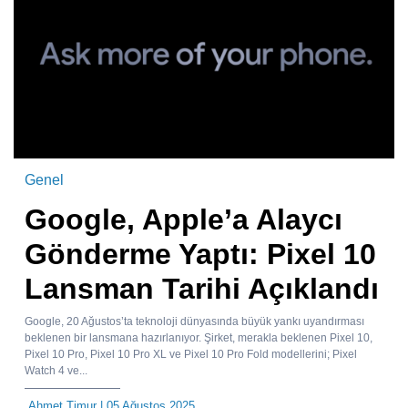
Genel
Google, Apple’a Alaycı
Gönderme Yaptı: Pixel 10
Lansman Tarihi Açıklandı
Google, 20 Ağustos’ta teknoloji dünyasında büyük yankı uyandırması
beklenen bir lansmana hazırlanıyor. Şirket, merakla beklenen Pixel 10,
Pixel 10 Pro, Pixel 10 Pro XL ve Pixel 10 Pro Fold modellerini; Pixel
Watch 4 ve...
Ahmet Timur
| 05 Ağustos 2025