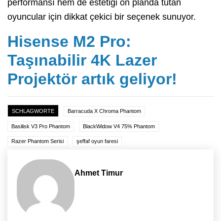
performansı hem de estetiği ön planda tutan
oyuncular için dikkat çekici bir seçenek sunuyor.
Hisense M2 Pro:
Taşınabilir 4K Lazer
Projektör artık geliyor!
SCHLAGWORTE
Barracuda X Chroma Phantom
Basilisk V3 Pro Phantom
BlackWidow V4 75% Phantom
Razer Phantom Serisi
şeffaf oyun faresi
Ahmet Timur