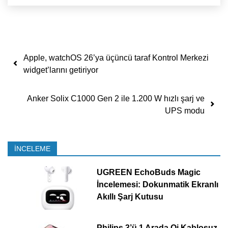
Yazı dolaşımı
Apple, watchOS 26’ya üçüncü taraf Kontrol Merkezi
widget’larını getiriyor
Anker Solix C1000 Gen 2 ile 1.200 W hızlı şarj ve
UPS modu
İNCELEME
UGREEN EchoBuds Magic
İncelemesi: Dokunmatik Ekranlı
Akıllı Şarj Kutusu
Philips 3’ü 1 Arada Qi Kablosuz