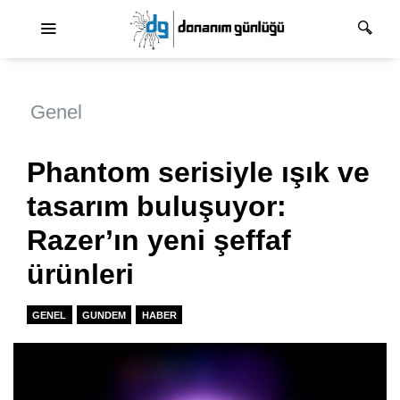
Ana dolaşım
Genel
Phantom serisiyle ışık ve
tasarım buluşuyor:
Razer’ın yeni şeffaf
ürünleri
GENEL
GUNDEM
HABER