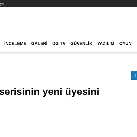
yet
Ana dolaşım
İNCELEME
GALERI
DG TV
GÜVENLIK
YAZILIM
OYUN
Etkinlik Ara
erisinin yeni üyesini