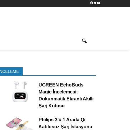
Facebook
Twitter
YouTube
İNCELEME
UGREEN EchoBuds
Magic İncelemesi:
Dokunmatik Ekranlı Akıllı
Şarj Kutusu
Philips 3’ü 1 Arada Qi
Kablosuz Şarj İstasyonu