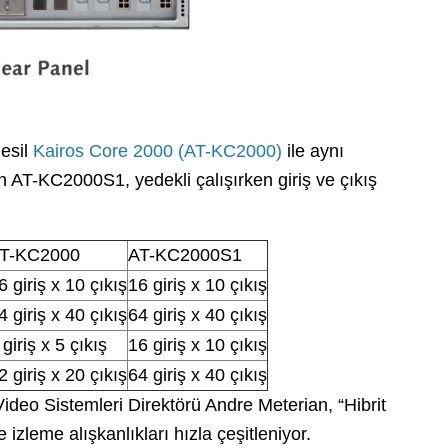
nesil
Kairos Core 2000 (AT-KC2000)
ile aynı
an AT-KC2000S1, yedekli çalışırken giriş ve çıkış
.
T-KC2000
AT-KC2000S1
6 giriş x 10 çıkış
16 giriş x 10 çıkış
4 giriş x 40 çıkış
64 giriş x 40 çıkış
 giriş x 5 çıkış
16 giriş x 10 çıkış
2 giriş x 20 çıkış
64 giriş x 40 çıkış
eo Sistemleri Direktörü Andre Meterian, “Hibrit
izleme alışkanlıkları hızla çeşitleniyor.