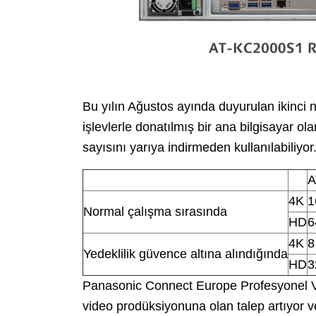
Bu yılın Ağustos ayında duyurulan ikinci 
işlevlerle donatılmış bir ana bilgisayar ol
sayısını yarıya indirmeden kullanılabiliyor
A
4K
1
Normal çalışma sırasında
HD
6
4K
8
Yedeklilik güvence altına alındığında
HD
3
Panasonic Connect Europe Profesyonel Vid
video prodüksiyonuna olan talep artıyor ve 