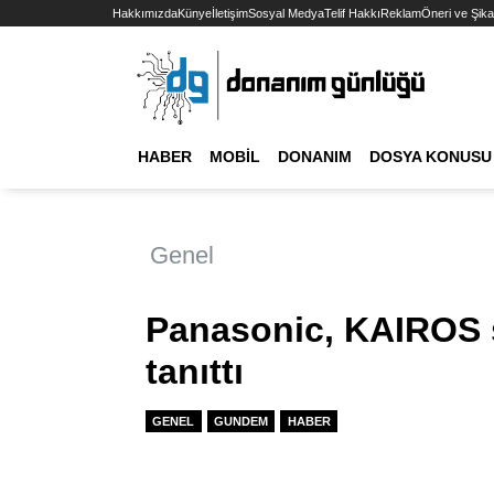
Hakkımızda
Künye
İletişim
Sosyal Medya
Telif Hakkı
Reklam
Öneri ve Şika
HABER
MOBIL
DONANIM
DOSYA KONUSU
Genel
Panasonic, KAIROS s
tanıttı
GENEL
GUNDEM
HABER