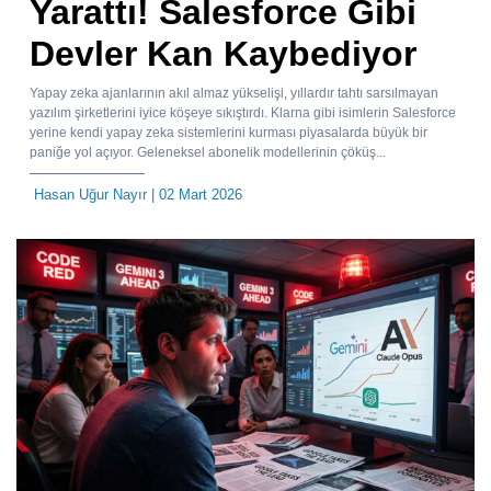
Yarattı! Salesforce Gibi
Devler Kan Kaybediyor
Yapay zeka ajanlarının akıl almaz yükselişi, yıllardır tahtı sarsılmayan
yazılım şirketlerini iyice köşeye sıkıştırdı. Klarna gibi isimlerin Salesforce
yerine kendi yapay zeka sistemlerini kurması piyasalarda büyük bir
paniğe yol açıyor. Geleneksel abonelik modellerinin çöküş...
Hasan Uğur Nayır
| 02 Mart 2026