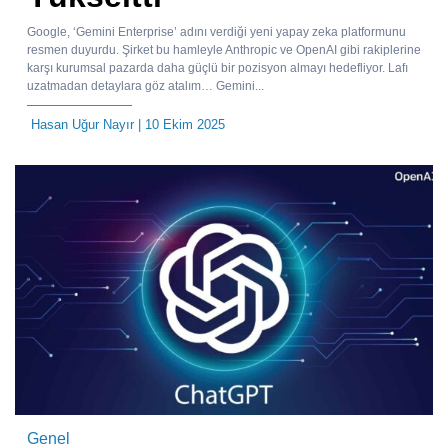
Google, ‘Gemini Enterprise’ adını verdiği yeni yapay zeka platformunu
resmen duyurdu. Şirket bu hamleyle Anthropic ve OpenAI gibi rakiplerine
karşı kurumsal pazarda daha güçlü bir pozisyon almayı hedefliyor. Lafı
uzatmadan detaylara göz atalım… Gemini...
Hasan Uğur Nayır
| 10 Ekim 2025
Genel