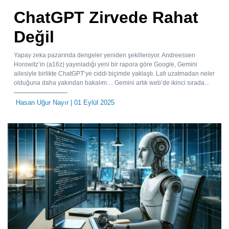
ChatGPT Zirvede Rahat
Değil
Yapay zeka pazarında dengeler yeniden şekilleniyor. Andreessen
Horowitz’in (a16z) yayınladığı yeni bir rapora göre Google, Gemini
ailesiyle birlikte ChatGPT’ye ciddi biçimde yaklaştı. Lafı uzatmadan neler
olduğuna daha yakından bakalım… Gemini artık web’de ikinci sırada...
Hasan Uğur Nayır
| 01 Eylül 2025