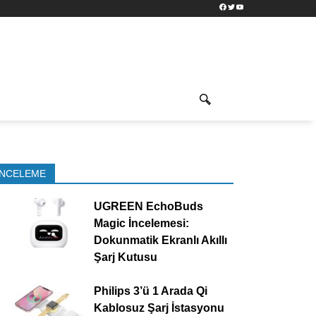
Facebook
Twitter
YouTube
İNCELEME
UGREEN EchoBuds
Magic İncelemesi:
Dokunmatik Ekranlı Akıllı
Şarj Kutusu
Philips 3’ü 1 Arada Qi
Kablosuz Şarj İstasyonu