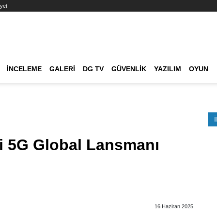
yet
Ana dolaşım
İNCELEME
GALERI
DG TV
GÜVENLIK
YAZILIM
OYUN
Etkinlik Ara
i 5G Global Lansmanı
16 Haziran 2025