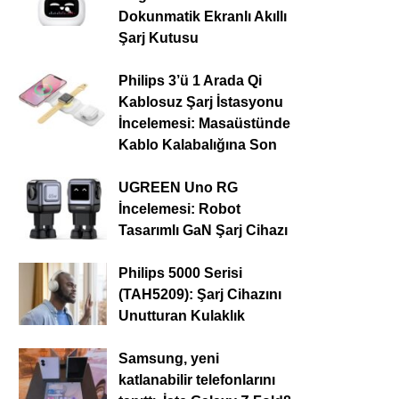
Dokunmatik Ekranlı Akıllı
Şarj Kutusu
Philips 3’ü 1 Arada Qi
Kablosuz Şarj İstasyonu
İncelemesi: Masaüstünde
Kablo Kalabalığına Son
UGREEN Uno RG
İncelemesi: Robot
Tasarımlı GaN Şarj Cihazı
Philips 5000 Serisi
(TAH5209): Şarj Cihazını
Unutturan Kulaklık
Samsung, yeni
katlanabilir telefonlarını