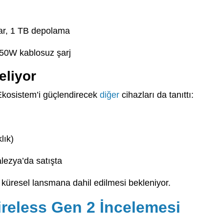
r, 1 TB depolama
50W kablosuz şarj
eliyor
 Ekosistem’i güçlendirecek
diğer
cihazları da tanıttı:
lık)
lezya’da satışta
e küresel lansmana dahil edilmesi bekleniyor.
ireless Gen 2 İncelemesi