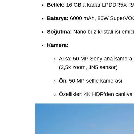
Bellek:
16 GB’a kadar LPDDR5X RA
Batarya:
6000 mAh, 80W SuperVOOC
Soğutma:
Nano buz kristali ısı emici
Kamera:
Arka: 50 MP Sony ana kamera (O
(3,5x zoom, JN5 sensör)
Ön: 50 MP selfie kamerası
Özellikler: 4K HDR’den canlıya