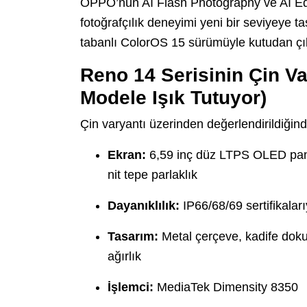
OPPO’nun AI Flash Photography ve AI Edito
fotoğrafçılık deneyimi yeni bir seviyeye ta
tabanlı ColorOS 15 sürümüyle kutudan çı
Reno 14 Serisinin Çin Var
Modele Işık Tutuyor)
Çin varyantı üzerinden değerlendirildiğind
Ekran:
6,59 inç düz LTPS OLED pane
nit tepe parlaklık
Dayanıklılık:
IP66/68/69 sertifikalar
Tasarım:
Metal çerçeve, kadife doku
ağırlık
İşlemci:
MediaTek Dimensity 8350