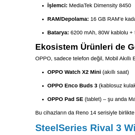
İşlemci:
MediaTek Dimensity 8450
RAM/Depolama:
16 GB RAM’e kada
Batarya:
6200 mAh, 80W kablolu + 
Ekosistem Ürünleri de G
OPPO, sadece telefon değil, Mobil Akıllı
OPPO Watch X2 Mini
(akıllı saat)
OPPO Enco Buds 3
(kablosuz kulak
OPPO Pad SE
(tablet) – şu anda Ma
Bu cihazların da Reno 14 serisiyle birlikt
SteelSeries Rival 3 W