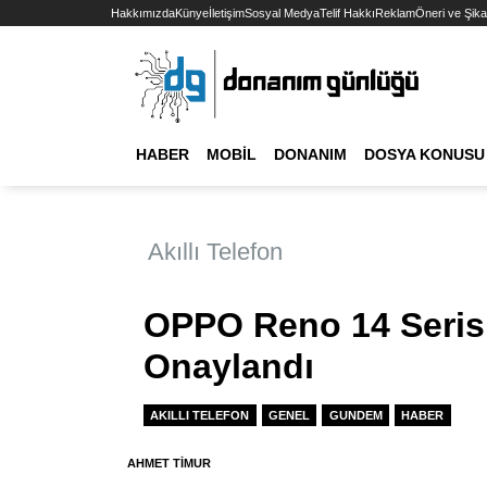
Hakkımızda
Künye
İletişim
Sosyal Medya
Telif Hakkı
Reklam
Öneri ve Şika
HABER
MOBIL
DONANIM
DOSYA KONUSU
Akıllı Telefon
OPPO Reno 14 Seris
Onaylandı
AKILLI TELEFON
GENEL
GUNDEM
HABER
AHMET TIMUR