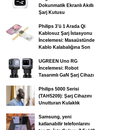
Dokunmatik Ekranlı Akıllı
Şarj Kutusu
Philips 3’ü 1 Arada Qi
Kablosuz Şarj İstasyonu
İncelemesi: Masaüstünde
Kablo Kalabalığına Son
UGREEN Uno RG
İncelemesi: Robot
Tasarımlı GaN Şarj Cihazı
Philips 5000 Serisi
(TAH5209): Şarj Cihazını
Unutturan Kulaklık
Samsung, yeni
katlanabilir telefonlarını