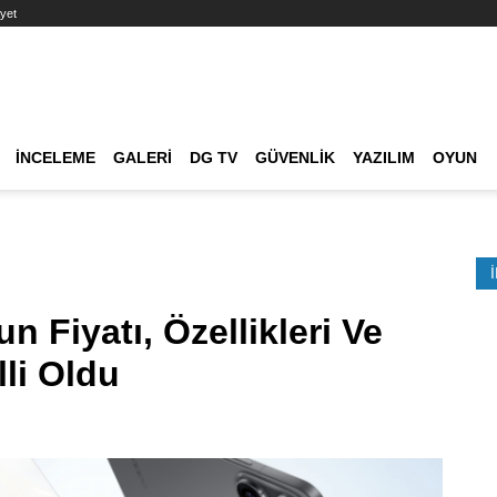
yet
Ana dolaşım
İNCELEME
GALERI
DG TV
GÜVENLIK
YAZILIM
OYUN
Etkinlik Ara
 Fiyatı, Özellikleri Ve
li Oldu