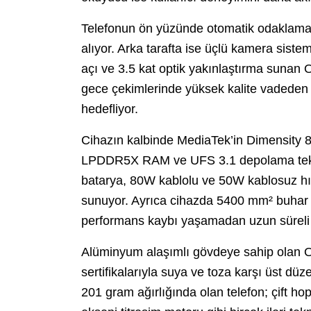
Telefonun ön yüzünde otomatik odaklama d
alıyor. Arka tarafta ise üçlü kamera sist
açı ve 3.5 kat optik yakınlaştırma sunan
gece çekimlerinde yüksek kalite vadeden b
hedefliyor.
Cihazın kalbinde MediaTek’in Dimensity 8
LPDDR5X RAM ve UFS 3.1 depolama teknolo
batarya, 80W kablolu ve 50W kablosuz hızl
sunuyor. Ayrıca cihazda 5400 mm² buhar 
performans kaybı yaşamadan uzun süreli 
Alüminyum alaşımlı gövdeye sahip olan 
sertifikalarıyla suya ve toza karşı üst dü
201 gram ağırlığında olan telefon; çift hop