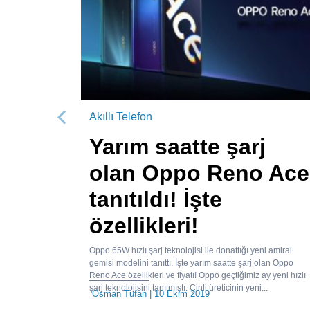
Akıllı Telefon
Önceki
Yarım saatte şarj
olan Oppo Reno Ace
tanıtıldı! İşte
özellikleri!
Oppo 65W hızlı şarj teknolojisi ile donattığı yeni amiral
gemisi modelini tanıttı. İşte yarım saatte şarj olan Oppo
Reno Ace özellikleri ve fiyatı! Oppo geçtiğimiz ay yeni hızlı
şarj teknolojisini tanıtmıştı. Çinli üreticinin yeni...
Osman Tufan
| 10 Ekim 2019