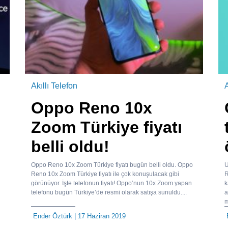
Akıllı Telefon
A
Oppo Reno 10x
Zoom Türkiye fiyatı
belli oldu!
Oppo Reno 10x Zoom Türkiye fiyatı bugün belli oldu. Oppo
U
Reno 10x Zoom Türkiye fiyatı ile çok konuşulacak gibi
R
görünüyor. İşte telefonun fiyatı! Oppo’nun 10x Zoom yapan
k
telefonu bugün Türkiye’de resmi olarak satışa sunuldu....
a
m
Ender Öztürk
| 17 Haziran 2019