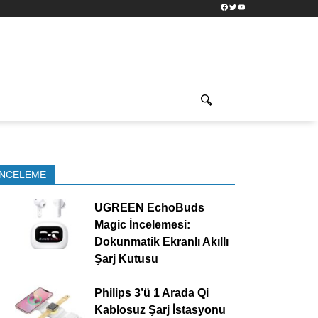
Facebook
Twitter
YouTube
İNCELEME
UGREEN EchoBuds
Magic İncelemesi:
Dokunmatik Ekranlı Akıllı
Şarj Kutusu
Philips 3’ü 1 Arada Qi
Kablosuz Şarj İstasyonu