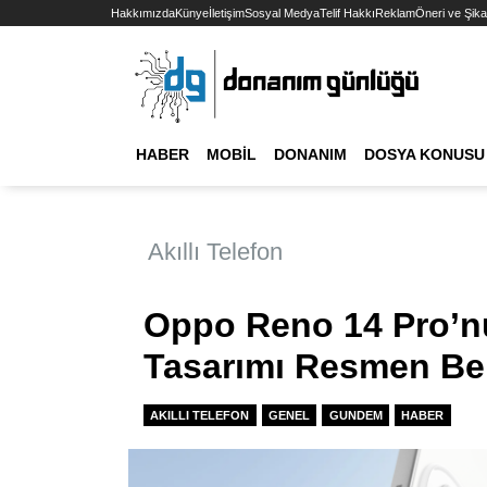
Hakkımızda
Künye
İletişim
Sosyal Medya
Telif Hakkı
Reklam
Öneri ve Şika
HABER
MOBIL
DONANIM
DOSYA KONUSU
Akıllı Telefon
Oppo Reno 14 Pro’nun
Tasarımı Resmen Bel
AKILLI TELEFON
GENEL
GUNDEM
HABER