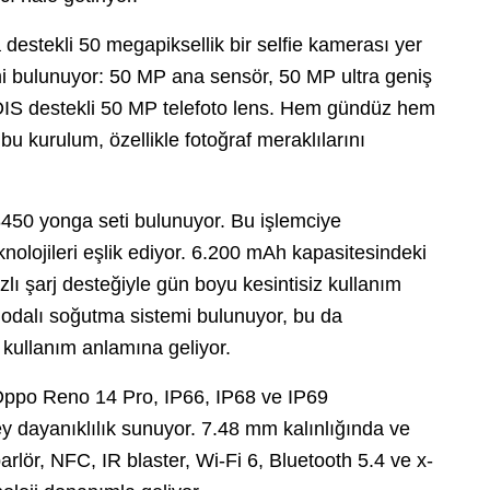
estekli 50 megapiksellik bir selfie kamerası yer
emi bulunuyor: 50 MP ana sensör, 50 MP ultra geniş
 OIS destekli 50 MP telefoto lens. Hem gündüz hem
u kurulum, özellikle fotoğraf meraklılarını
450 yonga seti bulunuyor. Bu işlemciye
jileri eşlik ediyor. 6.200 mAh kapasitesindeki
ı şarj desteğiyle gün boyu kesintisiz kullanım
odalı soğutma sistemi bulunuyor, bu da
kullanım anlamına geliyor.
Oppo Reno 14 Pro, IP66, IP68 ve IP69
zey dayanıklılık sunuyor. 7.48 mm kalınlığında ve
arlör, NFC, IR blaster, Wi-Fi 6, Bluetooth 5.4 ve x-