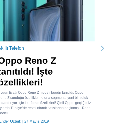
kıllı Telefon
Sonraki
Oppo Reno Z
tanıtıldı! İşte
özellikleri!
ygun fiyatlı Oppo Reno Z modeli bugün tanıtıldı. Oppo
eno Z sunduğu özellikler ile orta segmente yeni bir soluk
azandırıyor. İşte telefonun özellikleri! Çinli Oppo, geçtiğimiz
ylarda Türkiye’de resmi olarak satışlarına başlamıştı. Reno
odeli...
Ender Öztürk
| 27 Mayıs 2019