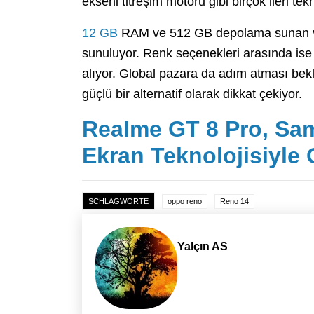
ekseni titreşim motoru gibi birçok ileri tek
12 GB
RAM ve 512 GB depolama sunan vers
sunuluyor. Renk seçenekleri arasında ise si
alıyor. Global pazara da adım atması be
güçlü bir alternatif olarak dikkat çekiyor.
Realme GT 8 Pro, Sa
Ekran Teknolojisiyle 
SCHLAGWORTE
oppo reno
Reno 14
Yalçın AS