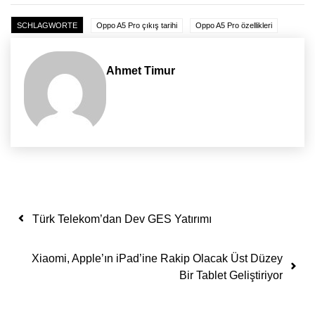
SCHLAGWORTE
Oppo A5 Pro çıkış tarihi
Oppo A5 Pro özellikleri
Ahmet Timur
Yazı dolaşımı
Türk Telekom’dan Dev GES Yatırımı
Xiaomi, Apple’ın iPad’ine Rakip Olacak Üst Düzey
Bir Tablet Geliştiriyor