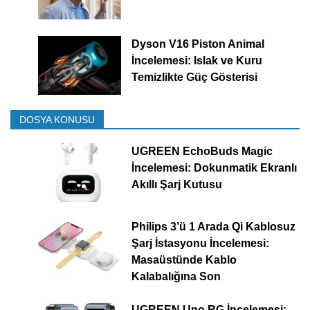
Dyson V16 Piston Animal
İncelemesi: Islak ve Kuru
Temizlikte Güç Gösterisi
DOSYA KONUSU
UGREEN EchoBuds Magic
İncelemesi: Dokunmatik Ekranlı
Akıllı Şarj Kutusu
Philips 3’ü 1 Arada Qi Kablosuz
Şarj İstasyonu İncelemesi:
Masaüstünde Kablo
Kalabalığına Son
UGREEN Uno RG İncelemesi: