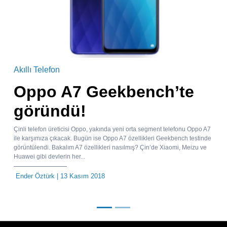
Akıllı Telefon
Oppo A7 Geekbench’te
göründü!
Çinli telefon üreticisi Oppo, yakında yeni orta segment telefonu Oppo A7
ile karşımıza çıkacak. Bugün ise Oppo A7 özellikleri Geekbench testinde
görüntülendi. Bakalım A7 özellikleri nasılmış? Çin’de Xiaomi, Meizu ve
Huawei gibi devlerin her...
Ender Öztürk
| 13 Kasım 2018