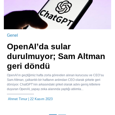
Genel
OpenAI’da sular
durulmuyor; Sam Altman
geri döndü
OpenAI’ın geçtiğimiz hafta zorla görevden alınan kurucusu ve CEO’su
Sam Altman, çalkantılı bir haftanın ardından CEO olarak şirkete geri
dönüyor. ChatGPT’nin arkasındaki şirket olarak adını geniş kitlelere
duyuran OpenAI, yapay zeka alanında yaptığı atılımla...
Ahmet Timur
| 22 Kasım 2023