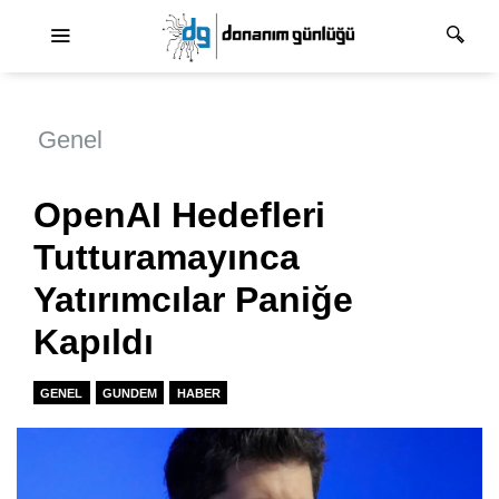
Ana dolaşım
Genel
OpenAI Hedefleri
Tutturamayınca
Yatırımcılar Paniğe
Kapıldı
GENEL
GUNDEM
HABER