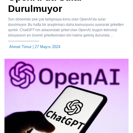
Durulmuyor
Son dönemde pek çok tartışmaya konu olan OpenAI’da sular
durulmuyor. Bu hafta bir araştırmacı daha kamuoyunu uyararak şirketten
ayrıldı. ChatGPT’nin arkasındaki şirket olan OpenAI, bugün teknoloji
dünyasının en önemli şirketlerinden biri haline gelmiş durumda....
Ahmet Timur
| 27 Mayıs 2024