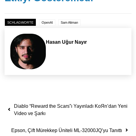
SCHLAGWORTE
OpenAI
Sam Altman
Hasan Uğur Nayır
Yazı dolaşımı
Diablo “Reward the Scars”ı Yayınladı KoЯn’dan Yeni
Video ve Şarkı
Epson, Çift Mürekkep Üniteli ML-32000JQ’yu Tanıttı