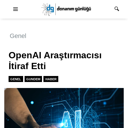
Ana dolaşım
Genel
OpenAI Araştırmacısı
İtiraf Etti
GENEL
GUNDEM
HABER