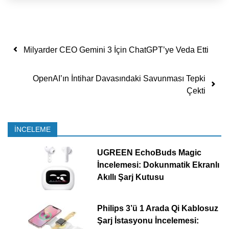
Yazı dolaşımı
Milyarder CEO Gemini 3 İçin ChatGPT’ye Veda Etti
OpenAI’ın İntihar Davasındaki Savunması Tepki
Çekti
İNCELEME
UGREEN EchoBuds Magic
İncelemesi: Dokunmatik Ekranlı
Akıllı Şarj Kutusu
Philips 3’ü 1 Arada Qi Kablosuz
Şarj İstasyonu İncelemesi: