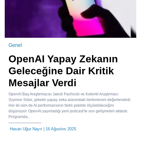
Genel
OpenAI Yapay Zekanın
Geleceğine Dair Kritik
Mesajlar Verdi
OpenAI Baş Araştırmacısı Jakob Pachocki ve Kıdemli Araştırmacı
Szymon Sidor, şirketin yapay zeka alanındaki ilerlemesini değerlendirdi.
Her iki isim de AI performansının farklı şekilde ölçülebileceğini
düşünüyor. OpenAI yayınladığı yeni podcast’te son gelişmeleri aktardı.
Programda...
Hasan Uğur Nayır
| 16 Ağustos 2025