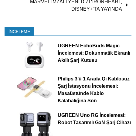
MARVEL İMZALI YENİ DİZİ ‘IRONHEART,
DISNEY+’TA YAYINDA
İNCELEME
UGREEN EchoBuds Magic
İncelemesi: Dokunmatik Ekranlı
Akıllı Şarj Kutusu
Philips 3’ü 1 Arada Qi Kablosuz
Şarj İstasyonu İncelemesi:
Masaüstünde Kablo
Kalabalığına Son
UGREEN Uno RG İncelemesi:
Robot Tasarımlı GaN Şarj Cihazı