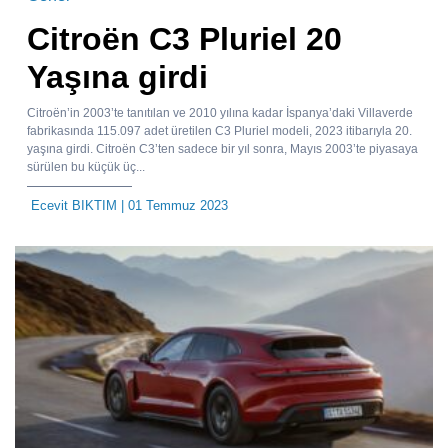
Citroën C3 Pluriel 20
Yaşına girdi
Citroën’in 2003’te tanıtılan ve 2010 yılına kadar İspanya’daki Villaverde
fabrikasında 115.097 adet üretilen C3 Pluriel modeli, 2023 itibarıyla 20.
yaşına girdi. Citroën C3’ten sadece bir yıl sonra, Mayıs 2003’te piyasaya
sürülen bu küçük üç...
Ecevit BIKTIM
| 01 Temmuz 2023