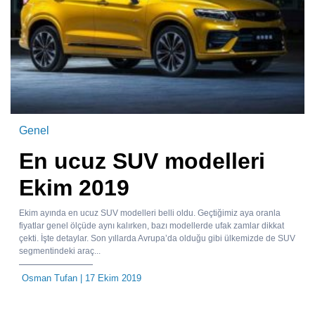
Genel
En ucuz SUV modelleri
Ekim 2019
Ekim ayında en ucuz SUV modelleri belli oldu. Geçtiğimiz aya oranla
fiyatlar genel ölçüde aynı kalırken, bazı modellerde ufak zamlar dikkat
çekti. İşte detaylar. Son yıllarda Avrupa’da olduğu gibi ülkemizde de SUV
segmentindeki araç...
Osman Tufan
| 17 Ekim 2019