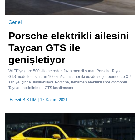
Genel
Porsche elektrikli ailesini
Taycan GTS ile
genişletiyor
WLTP’ye göre 500 kilometreden fazla menzil sunan Porsche Taycan
GTS modelleri, sıfırdan 100 km/sa hıza her iki gövde seçeneğinde de 3,7
saniye içinde ulaşılabiliyor. Porsche, tamamen elektrikli spor otomobili
Taycan modelinin de GTS kısaltmasını...
Ecevit BIKTIM
| 17 Kasım 2021