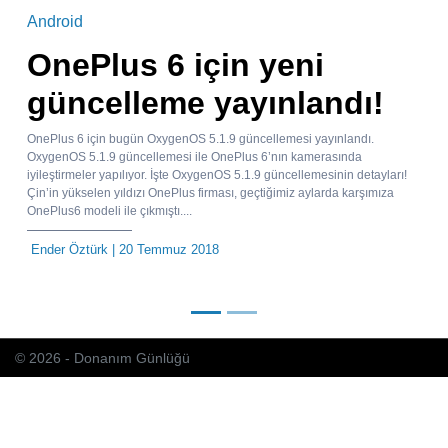
Android
OnePlus 6 için yeni
güncelleme yayınlandı!
OnePlus 6 için bugün OxygenOS 5.1.9 güncellemesi yayınlandı.
OxygenOS 5.1.9 güncellemesi ile OnePlus 6’nın kamerasında
iyileştirmeler yapılıyor. İşte OxygenOS 5.1.9 güncellemesinin detayları!
Çin’in yükselen yıldızı OnePlus firması, geçtiğimiz aylarda karşımıza
OnePlus6 modeli ile çıkmıştı....
Ender Öztürk
| 20 Temmuz 2018
© 2026 - Donanım Günlüğü