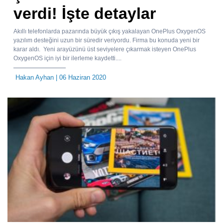
verdi! İşte detaylar
Akıllı telefonlarda pazarında büyük çıkış yakalayan OnePlus OxygenOS
yazılım desteğini uzun bir süredir veriyordu. Firma bu konuda yeni bir
karar aldı. Yeni arayüzünü üst seviyelere çıkarmak isteyen OnePlus
OxygenOS için iyi bir ilerleme kaydetti....
Hakan Ayhan
| 06 Haziran 2020