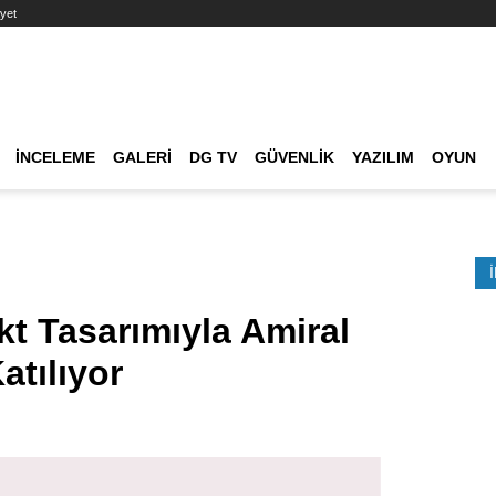
yet
Ana dolaşım
İNCELEME
GALERI
DG TV
GÜVENLIK
YAZILIM
OYUN
Etkinlik Ara
 Tasarımıyla Amiral
atılıyor