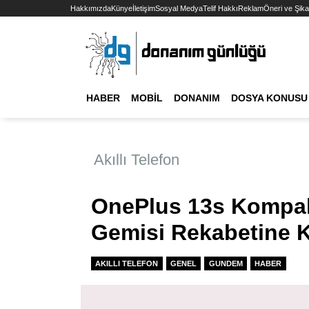
Hakkımızda
Künye
İletişim
Sosyal Medya
Telif Hakkı
Reklam
Öneri ve Şika
HABER
MOBIL
DONANIM
DOSYA KONUSU
Akıllı Telefon
OnePlus 13s Kompakt
Gemisi Rekabetine K
AKILLI TELEFON
GENEL
GUNDEM
HABER