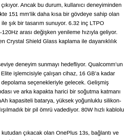
 çıkıyor. Ancak bu durum, kullanıcı deneyiminden
likte 151 mm’lik daha kısa bir gövdeye sahip olan
ile şık bir tasarım sunuyor. 6.32 inç LTPO
20Hz arası değişken yenileme hızıyla geliyor.
n Crystal Shield Glass kaplama ile dayanıklılık
 seviye deneyim sunmayı hedefliyor. Qualcomm’un
lite işlemcisiyle çalışan cihaz, 16 GB’a kadar
epolama seçenekleriyle gelecek. Gelişmiş
odası ve arka kapakta harici bir soğutma katmanı
mAh kapasiteli batarya, yüksek yoğunluklu silikon-
ışılmadık bir pil ömrü vadediyor. 80W hızlı kablolu
kutudan çıkacak olan OnePlus 13s, bağlantı ve