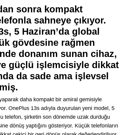
adan sonra kompakt
elefonla sahneye çıkıyor.
s, 5 Haziran’da global
üçük gövdesine rağmen
inde donanım sunan cihaz,
ve güçlü işlemcisiyle dikkat
nda da sade ama işlevsel
lmiş.
yaparak daha kompakt bir amiral gemisiyle
ıyor. OnePlus 13s adıyla duyurulan yeni model, 5
Bu telefon, şirketin son dönemde uzak durduğu
ine dönüş yaptığını gösteriyor. Küçük telefonların
kat çekici bir geri dönüş olarak değerlendiriliyor.