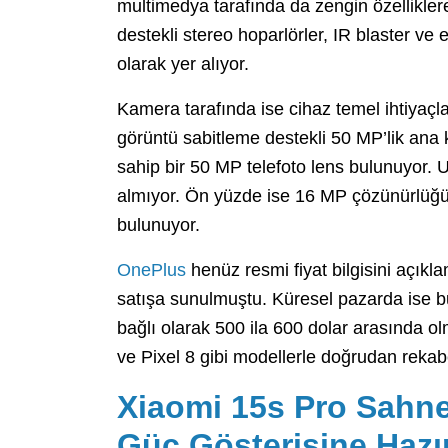
multimedya tarafında da zengin özellikler
destekli stereo hoparlörler, IR blaster ve
olarak yer alıyor.
Kamera tarafında ise cihaz temel ihtiyaçl
görüntü sabitleme destekli 50 MP’lik ana
sahip bir 50 MP telefoto lens bulunuyor. 
almıyor. Ön yüzde ise 16 MP çözünürlüğü
bulunuyor.
OnePlus
henüz resmi fiyat bilgisini açık
satışa sunulmuştu. Küresel pazarda ise bu
bağlı olarak 500 ila 600 dolar arasında o
ve Pixel 8 gibi modellerle doğrudan rekabe
Xiaomi 15s Pro Sahne
Güç Gösterisine Hazı