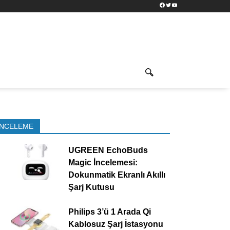
Facebook
Twitter
YouTube
İNCELEME
UGREEN EchoBuds
Magic İncelemesi:
Dokunmatik Ekranlı Akıllı
Şarj Kutusu
Philips 3’ü 1 Arada Qi
Kablosuz Şarj İstasyonu