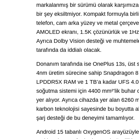
markalanmış bir sürümü olarak karşımıza
bir şey eksiltmiyor. Kompakt formuyla bir
telefon, cam arka yüzey ve metal çerçeve 
AMOLED ekranı, 1.5K çözünürlük ve 1Hz-1
Ayrıca Dolby Vision desteği ve muhtemele
tarafında da iddialı olacak.
Donanım tarafında ise OnePlus 13s, üst
4nm üretim sürecine sahip Snapdragon 8 E
LPDDR5X RAM ve 1 TB’a kadar UFS 4.0 d
soğutma sistemi için 4400 mm²’lik buhar 
yer alıyor. Ayrıca cihazda yer alan 6260 
karbon teknolojisi sayesinde bu boyutta al
şarj desteği de bu deneyimi tamamlıyor.
Android 15 tabanlı OxygenOS arayüzüyle 