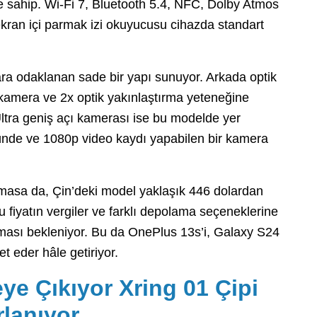
e sahip. Wi-Fi 7, Bluetooth 5.4, NFC, Dolby Atmos
 ekran içi parmak izi okuyucusu cihazda standart
ara odaklanan sade bir yapı sunuyor. Arkada optik
 kamera ve 2x optik yakınlaştırma yeteneğine
Ultra geniş açı kamerası ise bu modelde yer
nde ve 1080p video kaydı yapabilen bir kamera
lamasa da, Çin’deki model yaklaşık 446 dolardan
 fiyatın vergiler ve farklı depolama seçeneklerine
lması bekleniyor. Bu da OnePlus 13s’i, Galaxy S24
t eder hâle getiriyor.
ye Çıkıyor Xring 01 Çipi
rlanıyor