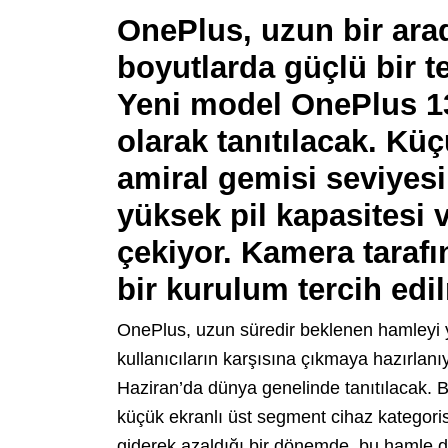
OnePlus, uzun bir ar
boyutlarda güçlü bir t
Yeni model OnePlus 13
olarak tanıtılacak. K
amiral gemisi seviyes
yüksek pil kapasitesi 
çekiyor. Kamera tarafı
bir kurulum tercih edi
OnePlus, uzun süredir beklenen hamleyi 
kullanıcıların karşısına çıkmaya hazırlan
Haziran’da dünya genelinde tanıtılacak. 
küçük ekranlı üst segment cihaz kategoris
giderek azaldığı bir dönemde, bu hamle dik