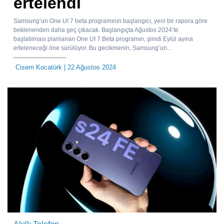
ertelendi
Samsung’un One UI 7 beta programının başlangıcı, yeni bir rapora göre
beklenenden daha geç çıkacak. Başlangıçta Ağustos 2024’te
başlatılması planlanan One UI 7 Beta programın, şimdi Eylül ayına
erteleneceği öne sürülüyor. Bu gecikmenin, Samsung’un...
Cisem Kocatürk
| 22 Ağustos 2024