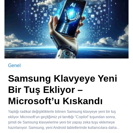
Genel
Samsung Klavyeye Yeni
Bir Tuş Ekliyor –
Microsoft’u Kıskandı
Yaptığı radikal değişikliklerle bilinen Samsung klavyeye yeni bir tuş
ekliyor. Microsoft’un geçtiğimiz yıl tanıttığı “Copilot” tuşundan sonra,
şimdi de Samsung klavyelerine yeni bir yapay zeka tuşu eklemeye
hazırlanıyor. Samsung, yeni Android tabletlerinde kullanıcılara daha...