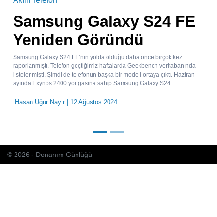
Akıllı Telefon
Samsung Galaxy S24 FE
Yeniden Göründü
Samsung Galaxy S24 FE’nin yolda olduğu daha önce birçok kez
raporlanmıştı. Telefon geçtiğimiz haftalarda Geekbench veritabanında
listelenmişti. Şimdi de telefonun başka bir modeli ortaya çıktı. Haziran
ayında Exynos 2400 yongasına sahip Samsung Galaxy S24...
Hasan Uğur Nayır
| 12 Ağustos 2024
© 2026 - Donanım Günlüğü