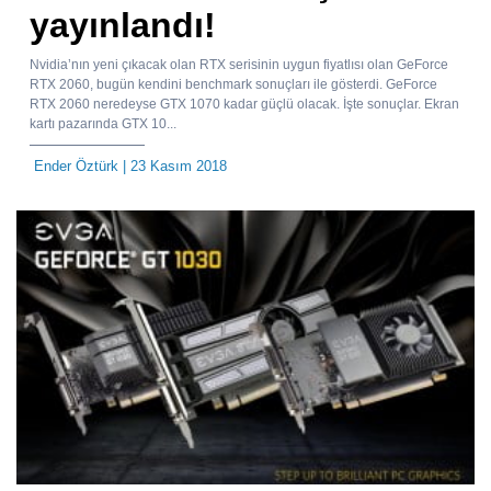
yayınlandı!
Nvidia’nın yeni çıkacak olan RTX serisinin uygun fiyatlısı olan GeForce
RTX 2060, bugün kendini benchmark sonuçları ile gösterdi. GeForce
RTX 2060 neredeyse GTX 1070 kadar güçlü olacak. İşte sonuçlar. Ekran
kartı pazarında GTX 10...
Ender Öztürk
| 23 Kasım 2018