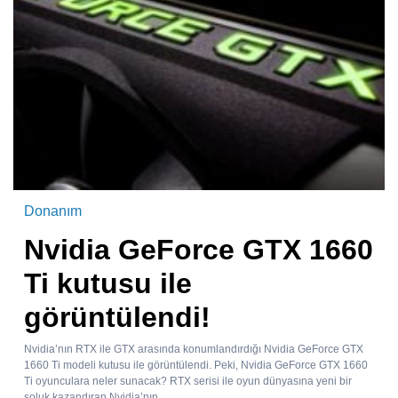
Donanım
Nvidia GeForce GTX 1660
Ti kutusu ile
görüntülendi!
Nvidia’nın RTX ile GTX arasında konumlandırdığı Nvidia GeForce GTX
1660 Ti modeli kutusu ile görüntülendi. Peki, Nvidia GeForce GTX 1660
Ti oyunculara neler sunacak? RTX serisi ile oyun dünyasına yeni bir
soluk kazandıran Nvidia’nın,...