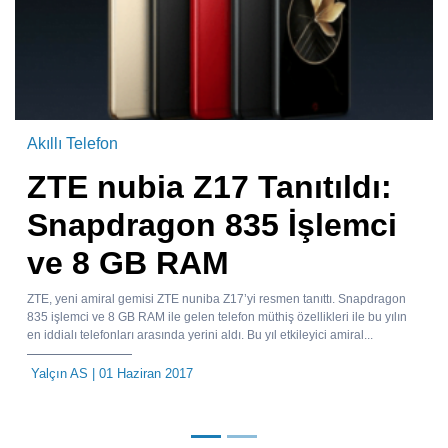
Akıllı Telefon
ZTE nubia Z17 Tanıtıldı:
Snapdragon 835 İşlemci
ve 8 GB RAM
ZTE, yeni amiral gemisi ZTE nuniba Z17’yi resmen tanıttı. Snapdragon
835 işlemci ve 8 GB RAM ile gelen telefon müthiş özellikleri ile bu yılın
en iddialı telefonları arasında yerini aldı. Bu yıl etkileyici amiral...
Yalçın AS
| 01 Haziran 2017