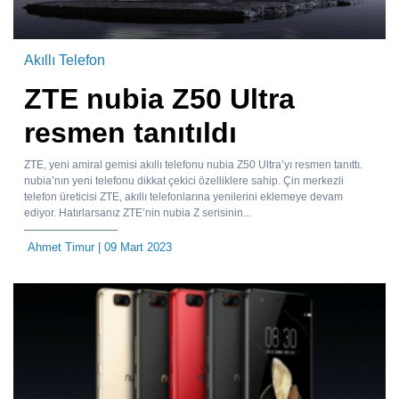
Akıllı Telefon
ZTE nubia Z50 Ultra
resmen tanıtıldı
ZTE, yeni amiral gemisi akıllı telefonu nubia Z50 Ultra’yı resmen tanıttı.
nubia’nın yeni telefonu dikkat çekici özelliklere sahip. Çin merkezli
telefon üreticisi ZTE, akıllı telefonlarına yenilerini eklemeye devam
ediyor. Hatırlarsanız ZTE’nin nubia Z serisinin...
Ahmet Timur
| 09 Mart 2023