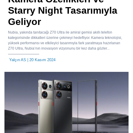
Starry Night Tasarımıyla
Geliyor
Nubia, yakında tanıtacağı Z70 Ultra ile amiral gemisi akıllı telefon
kategorisinde dikkatleri üzerine çekmeyi hedefliyor. Kamera teknolojisi,
yüksek performansı ve etkileyici tasarımıyla fark yaratmaya hazırlanan
Z70 Ultra, Nubia’nın inovasyon vizyonunu bir kez daha gözler...
Yalçın AS
| 20 Kasım 2024