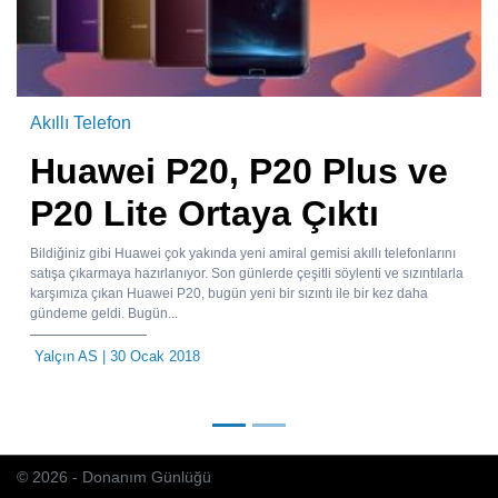
Akıllı Telefon
Huawei P20, P20 Plus ve
P20 Lite Ortaya Çıktı
Bildiğiniz gibi Huawei çok yakında yeni amiral gemisi akıllı telefonlarını
satışa çıkarmaya hazırlanıyor. Son günlerde çeşitli söylenti ve sızıntılarla
karşımıza çıkan Huawei P20, bugün yeni bir sızıntı ile bir kez daha
gündeme geldi. Bugün...
Yalçın AS
| 30 Ocak 2018
© 2026 - Donanım Günlüğü