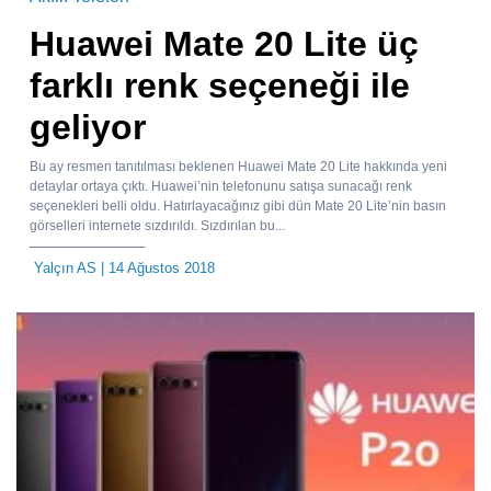
Huawei Mate 20 Lite üç
farklı renk seçeneği ile
geliyor
Bu ay resmen tanıtılması beklenen Huawei Mate 20 Lite hakkında yeni
detaylar ortaya çıktı. Huawei’nin telefonunu satışa sunacağı renk
seçenekleri belli oldu. Hatırlayacağınız gibi dün Mate 20 Lite’nin basın
görselleri internete sızdırıldı. Sızdırılan bu...
Yalçın AS
| 14 Ağustos 2018