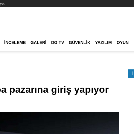
yet
Ana dolaşım
İNCELEME
GALERI
DG TV
GÜVENLIK
YAZILIM
OYUN
Etkinlik Ara
 pazarına giriş yapıyor