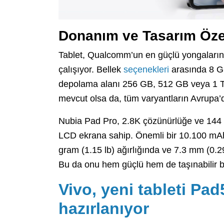
Donanım ve Tasarım Özel
Tablet, Qualcomm’un en güçlü yongaların
çalışıyor. Bellek
seçenekleri
arasında 8 G
depolama alanı 256 GB, 512 GB veya 1 TB
mevcut olsa da, tüm varyantların Avrupa’
Nubia Pad Pro, 2.8K çözünürlüğe ve 144
LCD ekrana sahip. Önemli bir 10.100 mAh
gram (1.15 lb) ağırlığında ve 7.3 mm (0.29
Bu da onu hem güçlü hem de taşınabilir bi
Vivo, yeni tableti Pad
hazırlanıyor