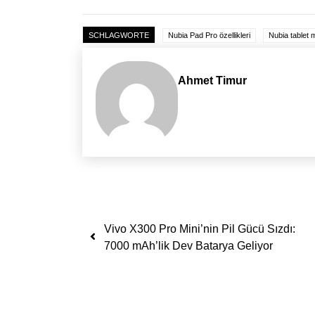
SCHLAGWORTE
Nubia Pad Pro özellikleri
Nubia tablet m
Ahmet Timur
Yazı dolaşımı
Vivo X300 Pro Mini’nin Pil Gücü Sızdı:
7000 mAh’lik Dev Batarya Geliyor