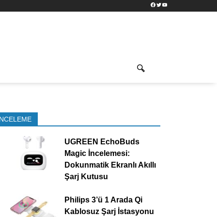
Facebook
Twitter
YouTube
İNCELEME
UGREEN EchoBuds
Magic İncelemesi:
Dokunmatik Ekranlı Akıllı
Şarj Kutusu
Philips 3’ü 1 Arada Qi
Kablosuz Şarj İstasyonu