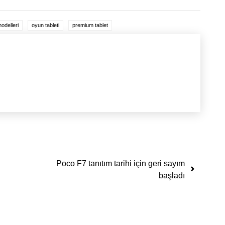
odelleri
oyun tableti
premium tablet
Poco F7 tanıtım tarihi için geri sayım
başladı