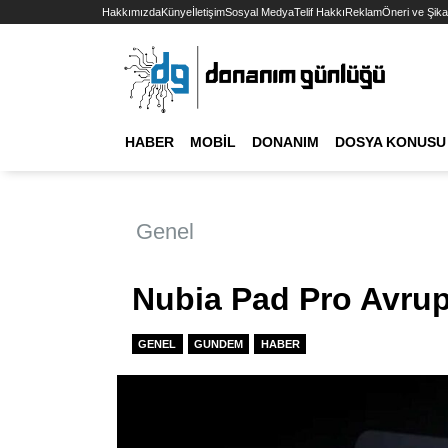
Hakkımızda
Künye
İletişim
Sosyal Medya
Telif Hakkı
Reklam
Öneri ve Şika
HABER
MOBIL
DONANIM
DOSYA KONUSU
Genel
Nubia Pad Pro Avrupa
GENEL
GUNDEM
HABER