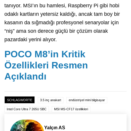
tanıyor.
MSI’ın bu hamlesi,
Raspberry Pi gibi hobi
odaklı kartların yetersiz kaldığı,
ancak tam boy bir
kasanın da sığmadığı profesyonel senaryolar için
“niş” ama son derece güçlü bir çözüm olarak
pazardaki yerini alıyor.
POCO M8’in Kritik
Özellikleri Resmen
Açıklandı
SCHLAGWORTE
3.5 inç anakart
endüstriyel mini bilgisayar
Intel Core Ultra 7 265U SBC
MSI MS-CF17 özellikleri
Yalçın AS