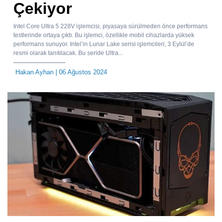
Çekiyor
Intel Core Ultra 5 228V işlemcisi, piyasaya sürülmeden önce performans
testlerinde ortaya çıktı. Bu işlemci, özellikle mobil cihazlarda yüksek
performans sunuyor. Intel’in Lunar Lake serisi işlemcileri, 3 Eylül’de
resmi olarak tanıtılacak. Bu seride Ultra...
Hakan Ayhan
| 06 Ağustos 2024