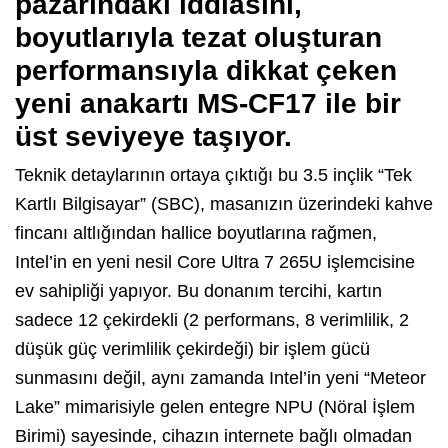
pazarındaki iddiasını,
boyutlarıyla tezat oluşturan
performansıyla dikkat çeken
yeni anakartı
MS-CF17
ile bir
üst seviyeye taşıyor.
Teknik detaylarının ortaya çıktığı bu 3.
5 inçlik “Tek
Kartlı Bilgisayar” (SBC),
masanızın üzerindeki kahve
fincanı altlığından hallice boyutlarına rağmen,
Intel’in en yeni nesil
Core Ultra 7 265U
işlemcisine
ev sahipliği yapıyor.
Bu donanım tercihi,
kartın
sadece 12 çekirdekli (2 performans,
8 verimlilik,
2
düşük güç verimlilik çekirdeği) bir işlem gücü
sunmasını değil,
aynı zamanda Intel’in yeni “Meteor
Lake” mimarisiyle gelen entegre NPU (Nöral İşlem
Birimi) sayesinde,
cihazın internete bağlı olmadan