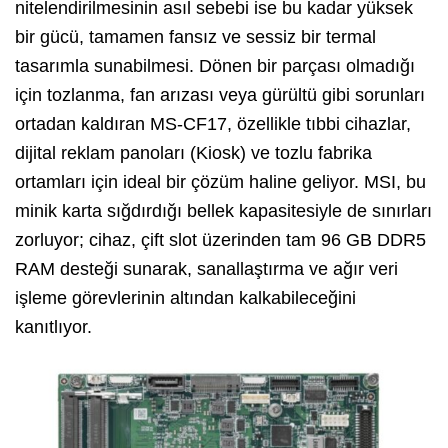
nitelendirilmesinin asıl sebebi ise bu kadar yüksek
bir gücü,
tamamen
fansız ve sessiz
bir termal
tasarımla sunabilmesi.
Dönen bir parçası olmadığı
için tozlanma,
fan arızası veya gürültü gibi sorunları
ortadan kaldıran MS-CF17,
özellikle tıbbi cihazlar,
dijital reklam panoları (Kiosk) ve tozlu fabrika
ortamları için ideal bir çözüm haline geliyor.
MSI,
bu
minik karta sığdırdığı bellek kapasitesiyle de sınırları
zorluyor; cihaz,
çift slot üzerinden tam
96 GB DDR5
RAM desteği sunarak,
sanallaştırma ve ağır veri
işleme görevlerinin altından kalkabileceğini
kanıtlıyor.