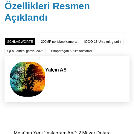
Özellikleri Resmen
Açıklandı
SCHLAGWORTE
200MP periskop kamera
iQOO 15 Ultra çıkış tarihi
iQOO amiral gemisi 2026
Snapdragon 8 Elite telefonlar
Yalçın AS
Yazı dolaşımı
Meta’nın Yeni “Instagram Anı”: 2 Milyar Dolara