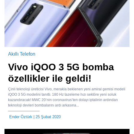
Akıllı Telefon
Vivo iQOO 3 5G bomba
özellikler ile geldi!
Çinli teknoloji üreticisi Vivo, merakla beklenen yeni amiral gemisi modeli
iQOO 3 5G modelini tanıttı. 180 Hz tazeleme hızı sektöre yeni soluk
kazandıracak! MWC 20’nin coronavirus’ten dolayı iptalinin ardından
teknoloji devleri bombalarını ardı arkasına...
Ender Öztürk
| 25 Şubat 2020