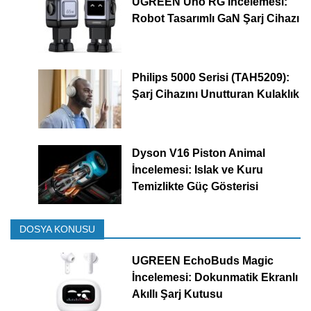
UGREEN Uno RG İncelemesi:
Robot Tasarımlı GaN Şarj Cihazı
Philips 5000 Serisi (TAH5209):
Şarj Cihazını Unutturan Kulaklık
Dyson V16 Piston Animal
İncelemesi: Islak ve Kuru
Temizlikte Güç Gösterisi
DOSYA KONUSU
UGREEN EchoBuds Magic
İncelemesi: Dokunmatik Ekranlı
Akıllı Şarj Kutusu