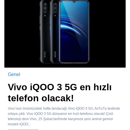
Genel
Vivo iQOO 3 5G en hızlı
telefon olacak!
Vivo’nun önümüzdeki hafta tanıtacağı Vivo iQOO 3 5G, AnTuTu testinde
ortaya çıktı. Vivo iQOO 3 5G dünyanın en hızlı telefonu olacak! Çinli
teknoloji devi Vivo, 25 Şubat tarihinde karşımıza yeni amiral gemisi
modeli iQOO...