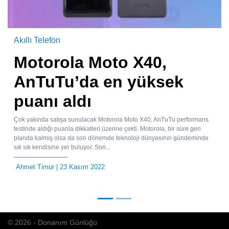
Akıllı Telefon
Motorola Moto X40,
AnTuTu’da en yüksek
puanı aldı
Çok yakında satışa sunulacak Motorola Moto X40, AnTuTu performans
testinde aldığı puanla dikkatleri üzerine çekti. Motorola, bir süre geri
planda kalmış olsa da son dönemde teknoloji dünyasının gündeminde
sık sık kendisine yer buluyor. Son...
Ahmet Timur
| 23 Kasım 2022
© 2026 - Donanım Günlüğü