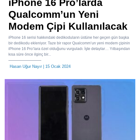
iPhone 16 Pro’larda
Qualcomm’un Yeni
Modem Çipi Kullanılacak
iPhone 16 serisi hakkındaki dedikoduların üstüne her geçen gün başka
bir dedikodu ekleniyor. Taze bir rapor Qualcomm’un yeni modem çipinin
iPhone 16 Pro’lara özel olduğunu vurguladı. İşte detaylar… Yılbaşından
kısa süre önce ilginç bir...
Hasan Uğur Nayır
| 15 Ocak 2024