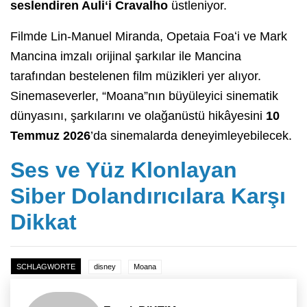
seslendiren Auli
ʻ
i Cravalho
üstleniyor.
Filmde Lin-Manuel Miranda, Opetaia Foaʻi ve Mark
Mancina imzalı orijinal şarkılar ile Mancina
tarafından bestelenen film müzikleri yer alıyor.
Sinemaseverler, “Moana”nın büyüleyici sinematik
dünyasını, şarkılarını ve olağanüstü hikâyesini
10
Temmuz 2026
’da sinemalarda deneyimleyebilecek.
Ses ve Yüz Klonlayan
Siber Dolandırıcılara Karşı
Dikkat
SCHLAGWORTE
disney
Moana