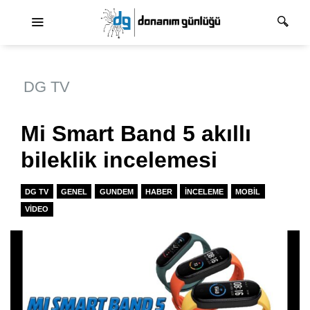
Ana dolaşım
DG TV
Mi Smart Band 5 akıllı
bileklik incelemesi
DG TV
GENEL
GUNDEM
HABER
İNCELEME
MOBIL
VIDEO