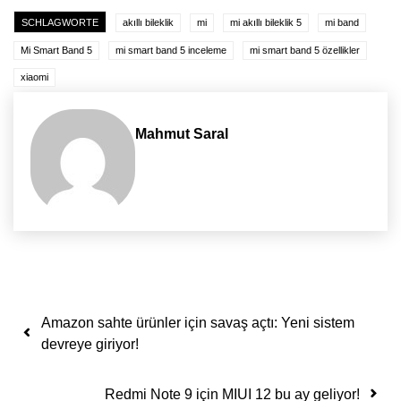
SCHLAGWORTE
akıllı bileklik
mi
mi akıllı bileklik 5
mi band
Mi Smart Band 5
mi smart band 5 inceleme
mi smart band 5 özellikler
xiaomi
Mahmut Saral
Yazı dolaşımı
Amazon sahte ürünler için savaş açtı: Yeni sistem
devreye giriyor!
Redmi Note 9 için MIUI 12 bu ay geliyor!