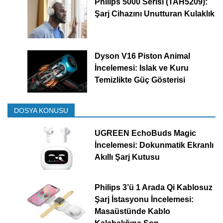
Philips 5000 Serisi (TAH5209):
Şarj Cihazını Unutturan Kulaklık
Dyson V16 Piston Animal
İncelemesi: Islak ve Kuru
Temizlikte Güç Gösterisi
DOSYA KONUSU
UGREEN EchoBuds Magic
İncelemesi: Dokunmatik Ekranlı
Akıllı Şarj Kutusu
Philips 3’ü 1 Arada Qi Kablosuz
Şarj İstasyonu İncelemesi:
Masaüstünde Kablo