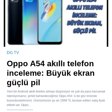
DG TV
Oppo A54 akıllı telefon
inceleme: Büyük ekran
güçlü pil
Yeni bir Android akıllı telefon almayı düşünüyor ve çok da para harcamak
istemiyorsanız, şimdi bahsedeceğimiz Oppo A54 ‘ü de göz önünde
bulundurabilirsiniz. Ürünümüzün şu an 2999 TL tavsiye edilen satış fiyatı
etiketi var. Oppo...