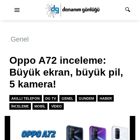
Ana dolaşım
Genel
Oppo A72 inceleme:
Büyük ekran, büyük pil,
5 kamera!
AKILLI TELEFON
DG TV
GENEL
GUNDEM
HABER
İNCELEME
MOBIL
VIDEO