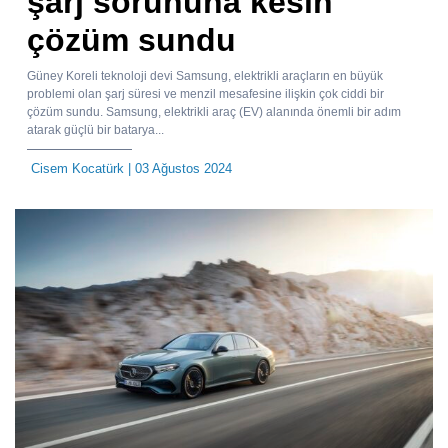
şarj sorununa kesin
çözüm sundu
Güney Koreli teknoloji devi Samsung, elektrikli araçların en büyük
problemi olan şarj süresi ve menzil mesafesine ilişkin çok ciddi bir
çözüm sundu. Samsung, elektrikli araç (EV) alanında önemli bir adım
atarak güçlü bir batarya...
Cisem Kocatürk
| 03 Ağustos 2024