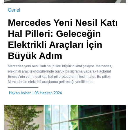
Genel
Mercedes Yeni Nesil Katı
Hal Pilleri: Geleceğin
Elektrikli Araçları İçin
Büyük Adım
Mercedes yeni nesil katı hal pilleri büyük dikkat çekiyor. Mercedes,
elektrikli araç teknolojilerinde büyük bir sıçrama yaparak Factorial
Energy’nin yeni nesil katı hal pil prototiplerini teslim aldı. Bu piller,
Mercedes’in elektrikli araçlarına getireceği yeniliklerle...
Hakan Ayhan
| 08 Haziran 2024