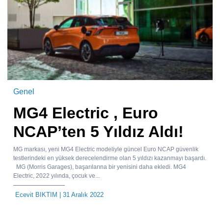
Genel
MG4 Electric , Euro
NCAP’ten 5 Yıldız Aldı!
MG markası, yeni MG4 Electric modeliyle güncel Euro NCAP güvenlik
testlerindeki en yüksek derecelendirme olan 5 yıldızı kazanmayı başardı.
MG (Morris Garages), başarılarına bir yenisini daha ekledi. MG4
Electric, 2022 yılında, çocuk ve...
Ecevit BIKTIM
| 31 Aralık 2022