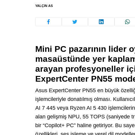
YALÇIN AS
Mini PC pazarının lider 
masaüstünde yer kapla
arayan profesyoneller içi
ExpertCenter PN55 modeli
Asus ExpertCenter PN55 en büyük özelliği
işlemcileriyle donatılmış olması. Kullanıc
AI 7 445 veya Ryzen AI 5 430 işlemcilerind
alan gelişmiş NPU, 55 TOPS (saniyede tri
bir “Copilot+ PC” haline getiriyor. Bu s
özellikleri, ses işleme ve yerel dil modell