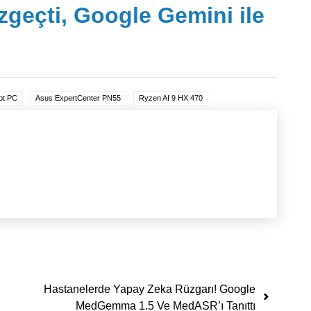
geçti, Google Gemini ile
ot PC
Asus ExpertCenter PN55
Ryzen AI 9 HX 470
Hastanelerde Yapay Zeka Rüzgarı! Google
MedGemma 1.5 Ve MedASR’ı Tanıttı