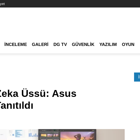
yet
Ana dolaşım
İNCELEME
GALERI
DG TV
GÜVENLIK
YAZILIM
OYUN
Etkinlik Ara
Zeka Üssü: Asus
nıtıldı