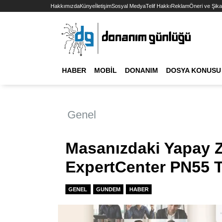
Hakkımızda
Künye
İletişim
Sosyal Medya
Telif Hakkı
Reklam
Öneri ve Şika
HABER
MOBIL
DONANIM
DOSYA KONUSU
Genel
Masanızdaki Yapay 
ExpertCenter PN55 Ta
GENEL
GUNDEM
HABER