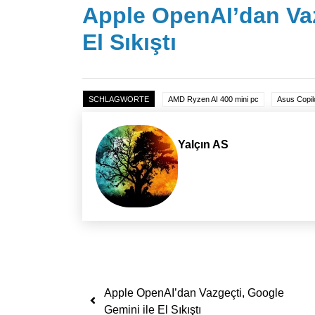
Apple OpenAI’dan Vaz
El Sıkıştı
SCHLAGWORTE
AMD Ryzen AI 400 mini pc
Asus Copil
Yalçın AS
Yazı dolaşımı
Apple OpenAI’dan Vazgeçti, Google
Gemini ile El Sıkıştı