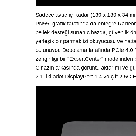
Sadece avuç içi kadar (130 x 130 x 34 mm)
PN55, grafik tarafında da entegre Radeo
bellek desteği sunan cihazda, güvenlik ö
yerleşik bir parmak izi okuyucusu ve hatta 
bulunuyor. Depolama tarafında PCIe 4.0 N
zenginliği bir “ExpertCenter” modelinden
Cihazın arkasında görüntü aktarımı ve g
2.1, iki adet DisplayPort 1.4 ve çift 2.5G Et