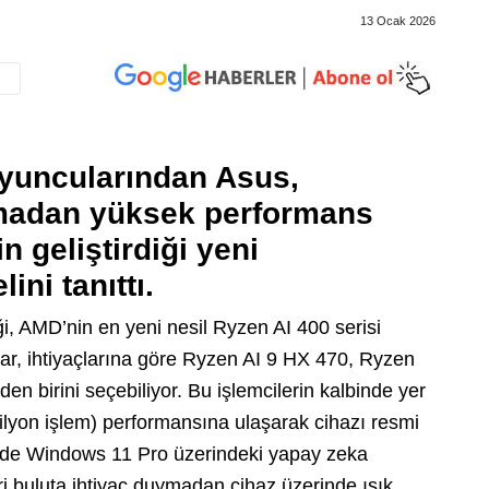
13 Ocak 2026
oyuncularından Asus,
madan yüksek performans
n geliştirdiği yeni
ni tanıttı.
, AMD’nin en yeni nesil Ryzen AI 400 serisi
ılar, ihtiyaçlarına göre Ryzen AI 9 HX 470, Ryzen
en birini seçebiliyor. Bu işlemcilerin kalbinde yer
lyon işlem) performansına ulaşarak cihazı resmi
ayede Windows 11 Pro üzerindeki yapay zeka
eri buluta ihtiyaç duymadan cihaz üzerinde ışık