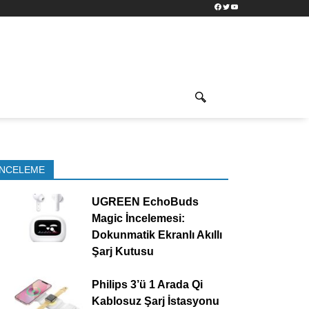
Facebook
Twitter
YouTube
İNCELEME
UGREEN EchoBuds
Magic İncelemesi:
Dokunmatik Ekranlı Akıllı
Şarj Kutusu
Philips 3’ü 1 Arada Qi
Kablosuz Şarj İstasyonu