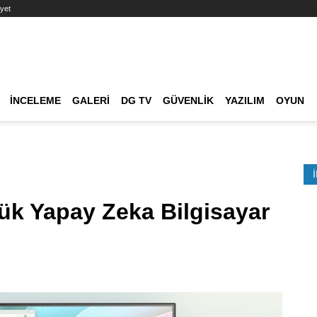
yet
Ana dolaşım
İNCELEME
GALERI
DG TV
GÜVENLIK
YAZILIM
OYUN
Etkinlik Ara
k Yapay Zeka Bilgisayar