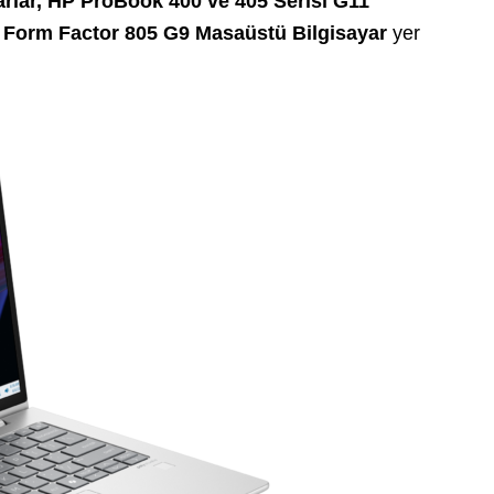
arlar, HP ProBook 400 ve 405 Serisi G11
ll Form Factor 805 G9 Masaüstü Bilgisayar
yer