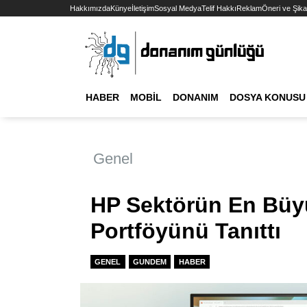
Hakkımızda
Künye
İletişim
Sosyal Medya
Telif Hakkı
Reklam
Öneri ve Şika
HABER
MOBIL
DONANIM
DOSYA KONUSU
Genel
HP Sektörün En Büyü
Portföyünü Tanıttı
GENEL
GUNDEM
HABER