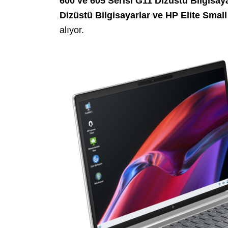
600 ve 605 Serisi G11 Dizüstü Bilgisay
Dizüstü Bilgisayarlar ve HP Elite Sma
alıyor.