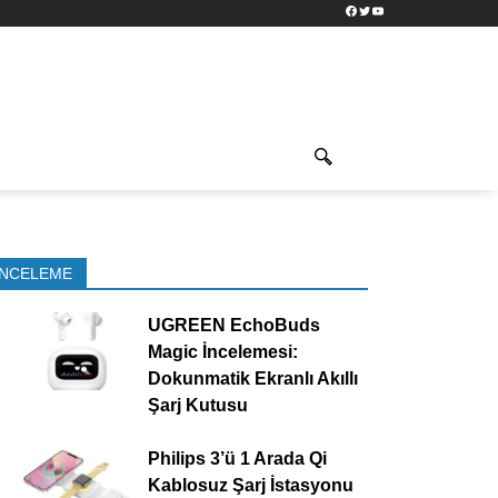
Facebook
Twitter
YouTube
İNCELEME
UGREEN EchoBuds
Magic İncelemesi:
Dokunmatik Ekranlı Akıllı
Şarj Kutusu
Philips 3’ü 1 Arada Qi
Kablosuz Şarj İstasyonu