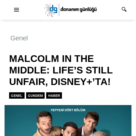
Ana dolaşım
Genel
MALCOLM IN THE
MIDDLE: LIFE’S STILL
UNFAIR, DISNEY+’TA!
GENEL
GUNDEM
HABER