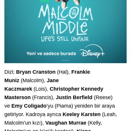
Dizi;
Bryan Cranston
(Hal),
Frankie
Muniz
(Malcolm),
Jane
Kaczmarek
(Lois),
Christopher Kennedy
Masterson
(Francis),
Justin Berfield
(Reese)
ve
Emy Coligado
’yu (Piama) yeniden bir araya
getiriyor. Kadroya ayrıca
Keeley Karsten
(Leah,
Malcolm’un kızı),
Vaughan Murrae
(Kelly,