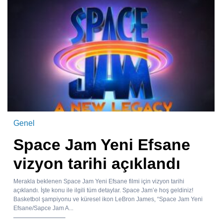
Genel
Space Jam Yeni Efsane
vizyon tarihi açıklandı
Merakla beklenen Space Jam Yeni Efsane filmi için vizyon tarihi
açıklandı. İşte konu ile ilgili tüm detaylar. Space Jam’e hoş geldiniz!
Basketbol şampiyonu ve küresel ikon LeBron James, “Space Jam Yeni
Efsane/Sapce Jam A...