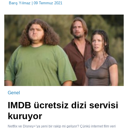
Barış Yılmaz
| 09 Temmuz 2021
Genel
IMDB ücretsiz dizi servisi
kuruyor
Netflix ve Disney+’ya yeni bir rakip mi geliyor? Çünkü internet film veri