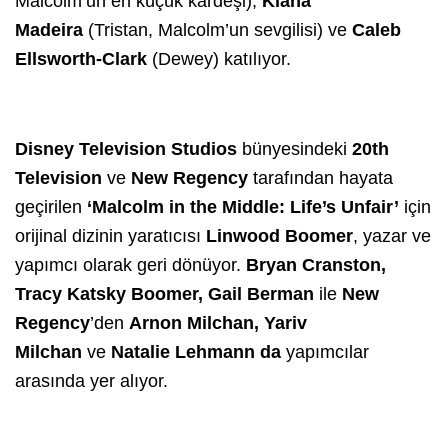
Malcolm’un en küçük kardeşi),
Kiana
Madeira
(Tristan, Malcolm’un sevgilisi) ve
Caleb
Ellsworth-Clark
(Dewey) katılıyor.
Disney Television Studios
bünyesindeki
20th
Television
ve
New Regency
tarafından hayata
geçirilen
‘Malcolm in the Middle: Life’s Unfair’
için
orijinal dizinin yaratıcısı
Linwood Boomer
, yazar ve
yapımcı olarak geri dönüyor.
Bryan Cranston,
Tracy Katsky Boomer, Gail Berman
ile
New
Regency
’den
Arnon Milchan, Yariv
Milchan
ve
Natalie Lehmann da
yapımcılar
arasında yer alıyor.