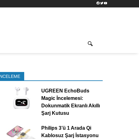
Facebook
Twitter
YouTube
İNCELEME
UGREEN EchoBuds
Magic İncelemesi:
Dokunmatik Ekranlı Akıllı
Şarj Kutusu
Philips 3’ü 1 Arada Qi
Kablosuz Şarj İstasyonu