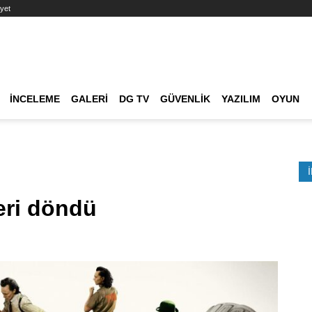
yet
Ana dolaşım
İNCELEME
GALERI
DG TV
GÜVENLIK
YAZILIM
OYUN
Etkinlik Ara
eri döndü