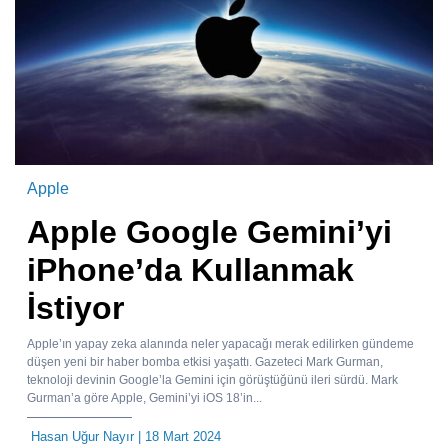
Apple
Apple Google Gemini’yi
iPhone’da Kullanmak
İstiyor
Apple’ın yapay zeka alanında neler yapacağı merak edilirken gündeme
düşen yeni bir haber bomba etkisi yaşattı. Gazeteci Mark Gurman,
teknoloji devinin Google’la Gemini için görüştüğünü ileri sürdü. Mark
Gurman’a göre Apple, Gemini’yi iOS 18’in...
Hasan Uğur Nayır
| 18 Mart 2024