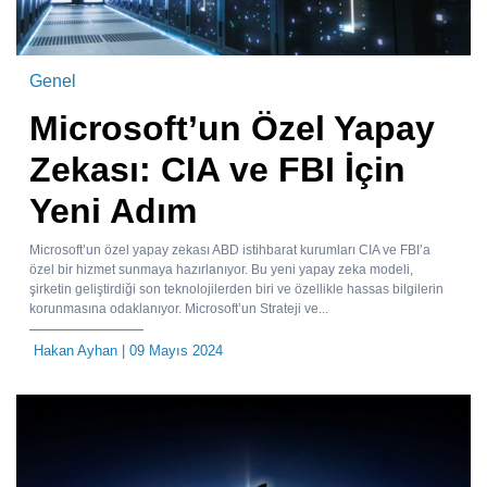
Genel
Microsoft’un Özel Yapay
Zekası: CIA ve FBI İçin
Yeni Adım
Microsoft’un özel yapay zekası ABD istihbarat kurumları CIA ve FBI’a
özel bir hizmet sunmaya hazırlanıyor. Bu yeni yapay zeka modeli,
şirketin geliştirdiği son teknolojilerden biri ve özellikle hassas bilgilerin
korunmasına odaklanıyor. Microsoft’un Strateji ve...
Hakan Ayhan
| 09 Mayıs 2024