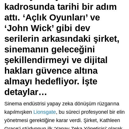
kadrosunda tarihi bir adım
attı. ‘Açlık Oyunları’ ve
‘John Wick’ gibi dev
serilerin arkasındaki şirket,
sinemanın geleceğini
şekillendirmeyi ve dijital
hakları güvence altına
almayı hedefliyor. İşte
detaylar…
Sinema endüstrisi yapay zeka dönüşüm rüzgarına
kapılmışken
Lionsgate
, bu süreci profesyonel bir elin
yönetmesi gerektiğine karar verdi. Şirket, Kathleen
Grace’i stüdyonun ilk ‘Yapay Zeka Yöneticisi’ olarak