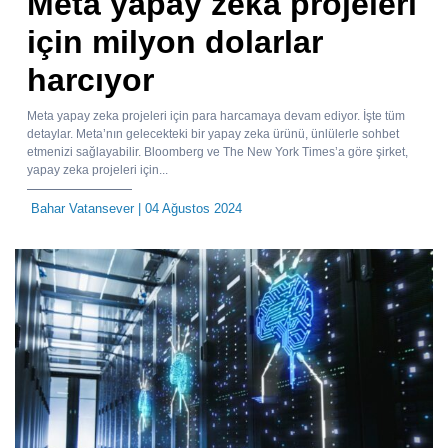
Meta yapay zeka projeleri
için milyon dolarlar
harcıyor
Meta yapay zeka projeleri için para harcamaya devam ediyor. İşte tüm
detaylar. Meta’nın gelecekteki bir yapay zeka ürünü, ünlülerle sohbet
etmenizi sağlayabilir. Bloomberg ve The New York Times’a göre şirket,
yapay zeka projeleri için...
Bahar Vatansever
| 04 Ağustos 2024