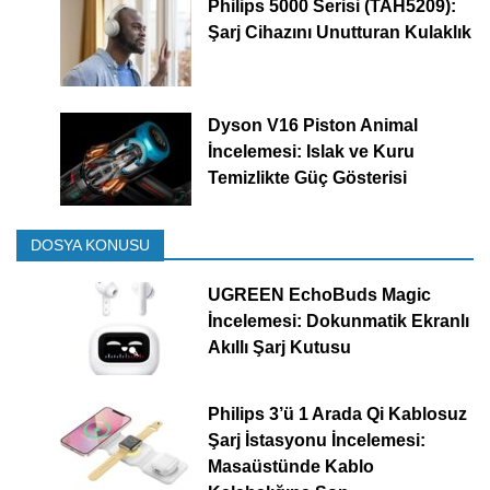
Philips 5000 Serisi (TAH5209):
Şarj Cihazını Unutturan Kulaklık
Dyson V16 Piston Animal
İncelemesi: Islak ve Kuru
Temizlikte Güç Gösterisi
DOSYA KONUSU
UGREEN EchoBuds Magic
İncelemesi: Dokunmatik Ekranlı
Akıllı Şarj Kutusu
Philips 3’ü 1 Arada Qi Kablosuz
Şarj İstasyonu İncelemesi:
Masaüstünde Kablo